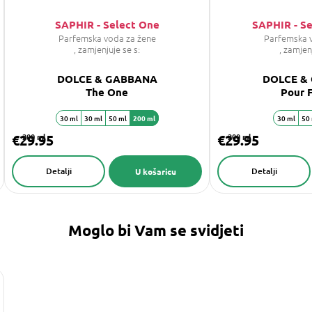
SAPHIR - Select One
SAPHIR - S
Parfemska voda za žene
Parfemska 
, zamjenjuje se s:
, zamjen
DOLCE & GABBANA
DOLCE &
The One
Pour
30 ml
30 ml
50 ml
200 ml
30 ml
50
€29.95
200 ml
€29.95
200 ml
Detalji
Detalji
U košaricu
Moglo bi Vam se svidjeti