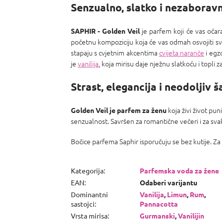
Senzualno, slatko i nezaborav
je parfem koji će vas očar
SAPHIR - Golden Veil
početnu kompoziciju koja će vas odmah osvojiti 
stapaju s cvjetnim akcentima
cvijeta naranče
i egz
je
vanilija
, koja mirisu daje nježnu slatkoću i topli
Strast, elegancija i neodoljiv 
koja živi život pun
Golden Veil je parfem za ženu
senzualnost. Savršen za romantične večeri i za svaki
Bočice parfema Saphir isporučuju se bez kutije. Za
Kategorija
:
Parfemska voda za žene
EAN
:
Odaberi varijantu
Dominantni
Vanilija
,
Limun
,
Rum
,
sastojci
:
Pannacotta
Vrsta mirisa
:
Gurmanski
,
Vanilijin