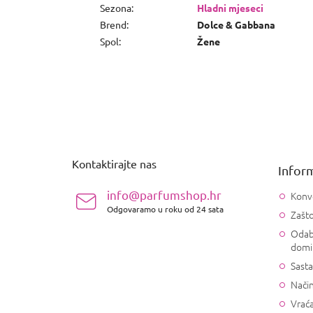
Sezona
:
Hladni mjeseci
Brend
:
Dolce & Gabbana
Spol
:
Žene
P
o
d
n
Kontaktirajte nas
Inform
o
ž
info@parfumshop.hr
Konv
j
Odgovaramo u roku od 24 sata
Zašto
e
Odab
domi
Sasta
Način
Vrać