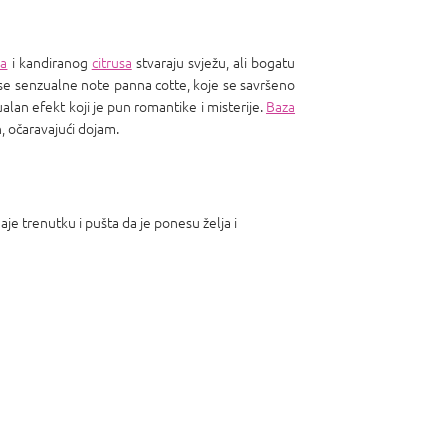
na
i kandiranog
citrusa
stvaraju svježu, ali bogatu
 se senzualne note panna cotte, koje se savršeno
ualan efekt koji je pun romantike i misterije.
Baza
n, očaravajući dojam.
daje trenutku i pušta da je ponesu želja i