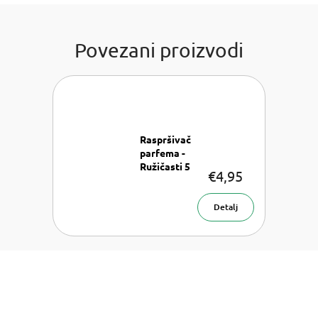
Povezani proizvodi
Raspršivač
parfema -
Ružičasti 5
€4,95
ml
Raspršivač
parfema 5
Detalj
ml