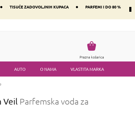
•
•
TISUĆE ZADOVOLJNIH KUPACA
PARFEMI I DO 80 %
Način dostave i plaćanje
Vraćanje robe
Uvjeti i odredbe
Košarica
Prazna košarica
AUTO
O NAMA
VLASTITA MARKA
e
 Veil
Parfemska voda za