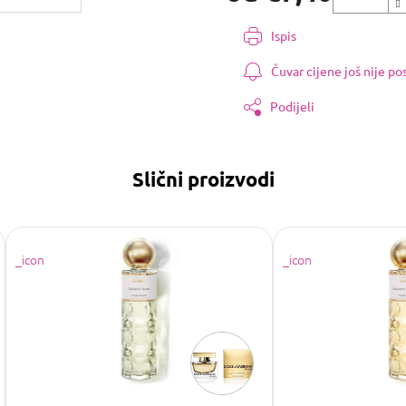
Izmjeri
cijenu:
Ispis
Čuvar cijene još nije p
Podijeli
Slični proizvodi