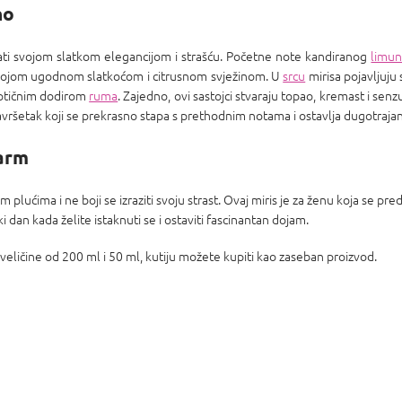
no
ati svojom slatkom elegancijom i strašću. Početne note kandiranog
limu
svojom ugodnom slatkoćom i citrusnom svježinom. U
srcu
mirisa pojavljuju
otičnim dodirom
ruma
. Zajedno, ovi sastojci stvaraju topao, kremast i senz
 završetak koji se prekrasno stapa s prethodnim notama i ostavlja dugotraja
šarm
im plućima i ne boji se izraziti svoju strast. Ovaj miris je za ženu koja se pre
 dan kada želite istaknuti se i ostaviti fascinantan dojam.
 veličine od 200 ml i 50 ml, kutiju možete kupiti kao zaseban proizvod.