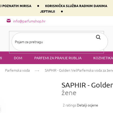
•
KI POZNATIH MIRISA
KORISNIČKA SLUŽBA RADNIM DANIMA
•
JEFTINIJI
arfem svog srca prema dominantnoj komponenti
Sastav i vrste mirisa
info@parfumshop.hr
I
DOM
PARFEMI ZA PRANJE RUBLJA
KOZMETIKA
Parfemska voda
SAPHIR - Golden Veil
Parfemska voda za žen
SAPHIR - Golden
žene
Prosječna
2 ratings
Detalji ocjene
ocjena