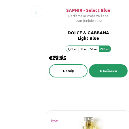
‹
SAPHIR - Select Blue
Parfemska voda za žene
, zamjenjuje se s:
DOLCE & GABBANA
Light Blue
1,75 ml
30 ml
50 ml
200 ml
€29.95
200 ml
Detalji
U košaricu