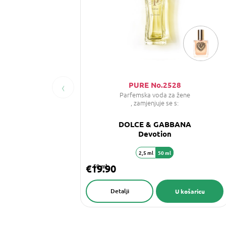
‹
PURE No.2528
Parfemska voda za žene
, zamjenjuje se s:
DOLCE & GABBANA
Devotion
2,5 ml
50 ml
€19.90
50 ml
Detalji
U košaricu