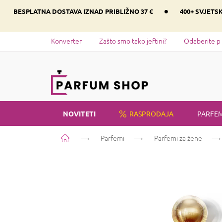
Preskoči
•
BESPLATNA DOSTAVA IZNAD PRIBLIŽNO 37 €
400+ SVJETS
na
sadržaj
Konverter
Zašto smo tako jeftini?
Odaberite p
NOVITETI
RASPRODAJA
PARFEM
Početna
Parfemi
Parfemi za žene