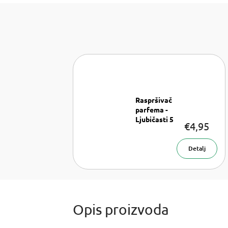
Raspršivač
parfema -
Ljubičasti 5
€4,95
ml
Raspršivač
parfema 5
Detalj
ml