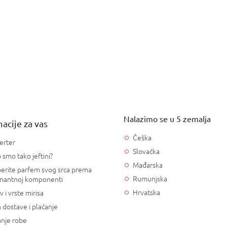
Nalazimo se u 5 zemalja
acije za vas
Češka
erter
Slovačka
 smo tako jeftini?
Mađarska
erite parfem svog srca prema
Rumunjska
nantnoj komponenti
Hrvatska
v i vrste mirisa
 dostave i plaćanje
anje robe