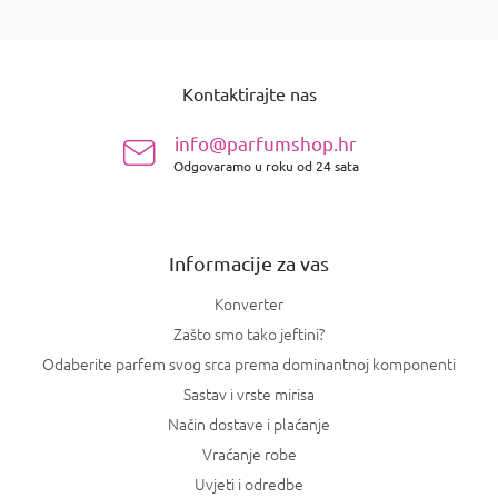
K
o
n
P
t
o
r
Kontaktirajte nas
d
o
n
l
info@parfumshop.hr
e
o
l
Odgovaramo u roku od 24 sata
ž
i
j
s
e
t
a
Informacije za vas
n
j
Konverter
a
Zašto smo tako jeftini?
Odaberite parfem svog srca prema dominantnoj komponenti
Sastav i vrste mirisa
Način dostave i plaćanje
Vraćanje robe
Uvjeti i odredbe