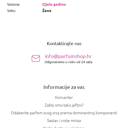
Sezona
:
Cijelu godinu
Seks
:
Žene
P
o
Kontaktirajte nas
d
n
info@parfumshop.hr
o
Odgovaramo u roku od 24 sata
ž
j
e
Informacije za vas
Konverter
Zašto smo tako jeftini?
Odaberite parfem svog srca prema dominantnoj komponenti
Sastav i vrste mirisa
Način dostave i plaćanje