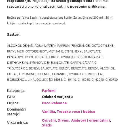
Pogodan je
i neće vas
raspoloženje.
za svako godišnje doba
razočarati u bilo kojoj situaciji, čak ni u
.
posebnim prilikama
Bočice parfema Saphir isporučuju se bez kutije. Za veličine od 200 ml i 50 ml
kutiju možete kupiti kao zaseban proizvod.
Sastav :
ALCOHOL DENAT., AQUA (WATER), PARFUM (FRAGRANCE), OCTOCRYLENE,
BUTYL METHOXYDIBENZOYLMETHANE, ETHYLHEXYL SALICYLATE,
PENTAERYTHRITYL TETRA-DI-T-BUTYL HYDROXYHYDROCINNAMATE,
DIETHYLHEXYL SYRINGYLIDENEMALONATE, CAPRYLIC/CAPRIC
TRIGLYCERIDE, BENZYL SALICYLATE, BENZYL BENZOATE, BENZYL ALCOHOL,
CITRAL, LIMONENE, EUGENOL, GERANIOL,
HYDROXYCITRONELLAL,
ISOEUGENOL,
LINALOOL

[CI 16035, CI 19140, CI 15985, CI 42090, CI 60730
Kategorija
:
Parfemi
EAN
:
Odaberi varijantu
Ocjena
:
Paco Rabanne
Dominantni
Vanilija
,
Tropsko voće i bobice
sastojci
:
Cvijetni
,
Drveni
,
Ambrovi ( orijentalni )
,
Vrsta mirisa
:
Slatki