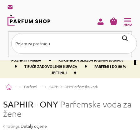
Preskoči
na
sadržaj
KOŠARICA
•
BESPLATNA DOSTAVA IZNAD PRIBLIŽNO 37 €
400+ SVJETSKI
•
POZNATIH MIRISA
KORISNIČKA SLUŽBA RADNIM DANIMA
•
•
TISUĆE ZADOVOLJNIH KUPACA
PARFEMI I DO 80 %
•
JEFTINIJI
Početna
Parfemi
SAPHIR - ONY
Parfemska voda za žene
SAPHIR - ONY
Parfemska voda za
žene
Prosječna
4 ratings
Detalji ocjene
ocjena
proizvoda