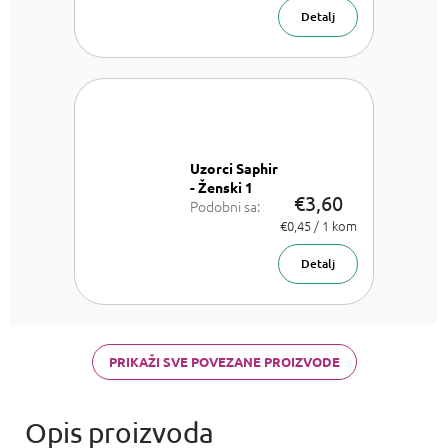
ml
Detalj
Uzorci Saphir
- Ženski 1
€3,60
Podobni sa:
Chloe Chloe,
Izmjeri
€0,45 / 1 kom
cijenu:
Dior J'adore,
Versace
Detalj
Bright Crystal,
Armani Acqua
di Gioia,
Chanel Coco
Mademoiselle
PRIKAŽI SVE POVEZANE PROIZVODE
a Carolina
Herrera Good
girl