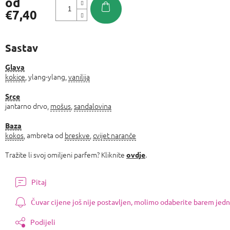
od
€7,40
Izmjeri
cijenu:
Sastav
Glava
kokice
, ylang-ylang,
vanilija
Srce
jantarno drvo,
mošus
,
sandalovina
Baza
kokos
, ambreta od
breskve
,
cvijet naranče
Tražite li svoj omiljeni parfem? Kliknite
.
ovdje
Pitaj
Čuvar cijene još nije postavljen, molimo odaberite barem jedn
Podijeli