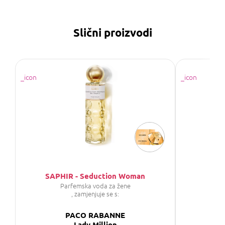
Slični proizvodi
SAPHIR - Seduction Woman
Parfemska voda za žene
Parf
, zamjenjuje se s:
PACO RABANNE
Lady Million