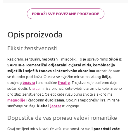
PRIKAŽI SVE POVEZANE PROIZVODE
Eliksir ženstvenosti
Razigrani, senzualni, nesputani i mladoliki. To je upravo miris
iz
Siloé
.
,
SAPHIR-a
Romantični orijentalni cvjetni miris
kombinacija
urezati će vam
svijetlih i svježih tonova s ​​intenzivnim akordima
se duboko pod kožu. Otvara se svježim mirisom slatkog
ličija,
opojnog
i aromatične
. Trojstvo koje parfemu daje
božura
frezije
sočan dodir. U
srcu
mirisa pronaći ćete cvjetnu aromu iz koje izravno
proizlazi ženstvenost. Osjetit ćete ružu punu života s akordima
i čarobnim
Opojni i nepogrešivi kraj mirisne
magnolije
đurđicama.
simfonije pružaju
iz Virginije.
kleka i
jantar
Dopustite da vas ponesu valovi romantike
Ovaj omiljeni miris izrazit će vašu osobnost za vas
i podcrtati vaše