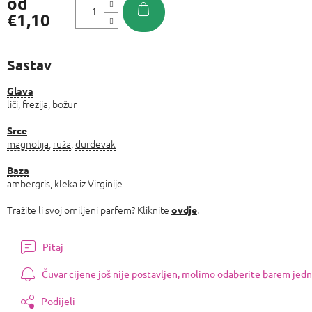
od
€1,10
Izmjeri
cijenu:
Sastav
Glava
liči
,
frezija
,
božur
Srce
magnolija
,
ruža
,
đurđevak
Baza
ambergris, kleka iz Virginije
Tražite li svoj omiljeni parfem? Kliknite
.
ovdje
Pitaj
Čuvar cijene još nije postavljen, molimo odaberite barem jedn
Podijeli