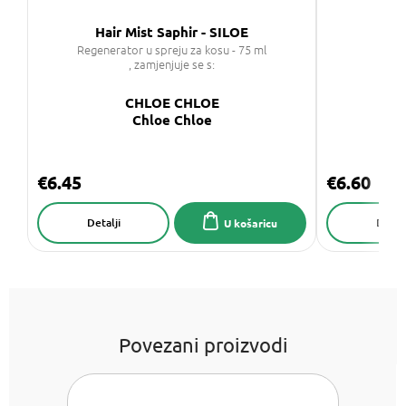
Hair Mist Saphir - SILOE
Regenerator u spreju za kosu - 75 ml
, zamjenjuje se s:
CHLOE CHLOE
Chloe Chloe
€6.45
€6.60
Detalji
Detalj
U košaricu
Povezani proizvodi