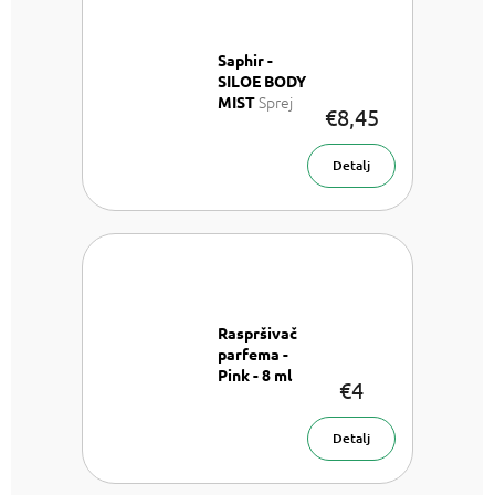
Saphir -
SILOE BODY
Sprej
MIST
€8,45
za tijelo 200
ml
Detalj
Raspršivač
parfema -
Pink - 8 ml
€4
Raspršivač
parfema- 8
ml
Detalj