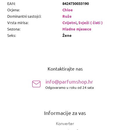
EAN
:
8424730033190
Ocjena
:
Chloe
Dominantni sastojci
:
Ruže
Vrsta mirisa
:
Cvijetni
,
Svježi ( čisti )
Sezona
:
Hladne mjesece
Seks
:
Žene
P
o
Kontaktirajte nas
d
n
info@parfumshop.hr
o
Odgovaramo u roku od 24 sata
ž
j
e
Informacije za vas
Konverter