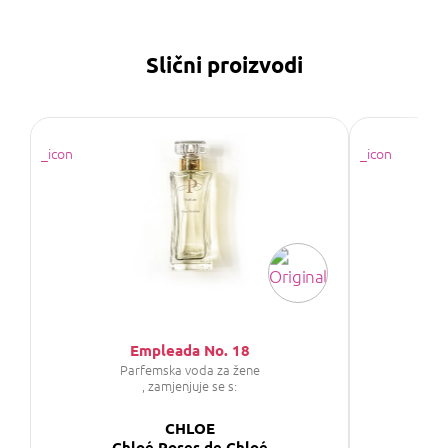
Slični proizvodi
Empleada No. 18
Parfemska voda za žene
P
, zamjenjuje se s:
CHLOE
CH
Chloé Roses de Chloé