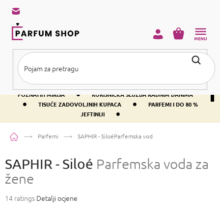
Preskoči
na
sadržaj
KOŠARICA
•
BESPLATNA DOSTAVA IZNAD PRIBLIŽNO 37 €
400+ SVJETSKI
•
POZNATIH MIRISA
KORISNIČKA SLUŽBA RADNIM DANIMA
•
•
TISUĆE ZADOVOLJNIH KUPACA
PARFEMI I DO 80 %
•
JEFTINIJI
Početna
Parfemi
SAPHIR - Siloé
Parfemska voda za žene
SAPHIR - Siloé
Parfemska voda za
žene
Prosječna
14 ratings
Detalji ocjene
ocjena
proizvoda