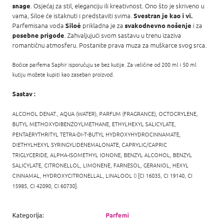
. Osjećaj za stil, eleganciju ili kreativnost. Ono što je skriveno u
snage
vama, Siloe će istaknuti i predstaviti svima.
Svestran je kao i vi.
Parfemisana voda
prikladna je za
i za
Siloé
svakodnevno nošenje
. Zahvaljujući svom sastavu u trenu izaziva
posebne prigode
romantičnu atmosferu. Postanite prava muza za muškarce svog srca.
Bočice parfema Saphir isporučuju se bez kutije. Za veličine od 200 ml i 50 ml
kutiju možete kupiti kao zaseban proizvod.
Sastav :
ALCOHOL DENAT., AQUA (WATER), PARFUM (FRAGRANCE), OCTOCRYLENE,
BUTYL METHOXYDIBENZOYLMETHANE, ETHYLHEXYL SALICYLATE,
PENTAERYTHRITYL TETRA-DI-T-BUTYL HYDROXYHYDROCINNAMATE,
DIETHYLHEXYL SYRINGYLIDENEMALONATE, CAPRYLIC/CAPRIC
TRIGLYCERIDE, ALPHA-ISOMETHYL IONONE,
BENZYL ALCOHOL, BENZYL
SALICYLATE,
CITRONELLOL, LIMONENE,
FARNESOL,
GERANIOL,
HEXYL
CINNAMAL,
HYDROXYCITRONELLAL, LINALOOL

[CI 16035, CI 19140, CI
15985, CI 42090, CI 60730].
Kategorija
:
Parfemi