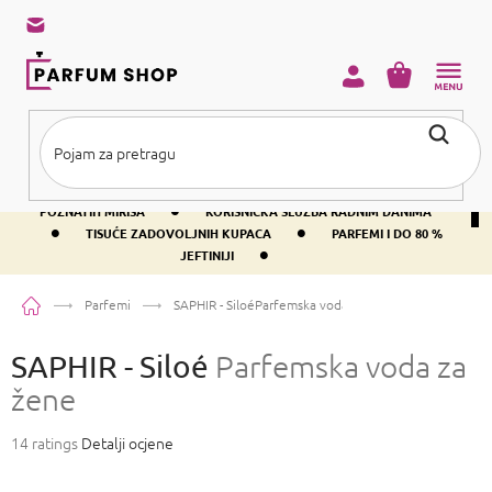
Preskoči
na
sadržaj
KOŠARICA
•
BESPLATNA DOSTAVA IZNAD PRIBLIŽNO 37 €
400+ SVJETSKI
•
POZNATIH MIRISA
KORISNIČKA SLUŽBA RADNIM DANIMA
•
•
TISUĆE ZADOVOLJNIH KUPACA
PARFEMI I DO 80 %
•
JEFTINIJI
Početna
Parfemi
SAPHIR - Siloé
Parfemska voda za žene
SAPHIR - Siloé
Parfemska voda za
žene
Prosječna
14 ratings
Detalji ocjene
ocjena
proizvoda