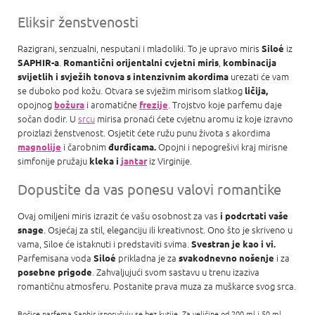
Eliksir ženstvenosti
Razigrani, senzualni, nesputani i mladoliki. To je upravo miris
iz
Siloé
.
,
SAPHIR-a
Romantični orijentalni cvjetni miris
kombinacija
urezati će vam
svijetlih i svježih tonova s ​​intenzivnim akordima
se duboko pod kožu. Otvara se svježim mirisom slatkog
ličija,
opojnog
i aromatične
. Trojstvo koje parfemu daje
božura
frezije
sočan dodir. U
srcu
mirisa pronaći ćete cvjetnu aromu iz koje izravno
proizlazi ženstvenost. Osjetit ćete ružu punu života s akordima
i čarobnim
Opojni i nepogrešivi kraj mirisne
magnolije
đurđicama.
simfonije pružaju
iz Virginije.
kleka i
jantar
Dopustite da vas ponesu valovi romantike
Ovaj omiljeni miris izrazit će vašu osobnost za vas
i podcrtati vaše
. Osjećaj za stil, eleganciju ili kreativnost. Ono što je skriveno u
snage
vama, Siloe će istaknuti i predstaviti svima.
Svestran je kao i vi.
Parfemisana voda
prikladna je za
i za
Siloé
svakodnevno nošenje
. Zahvaljujući svom sastavu u trenu izaziva
posebne prigode
romantičnu atmosferu. Postanite prava muza za muškarce svog srca.
Bočice parfema Saphir isporučuju se bez kutije. Za veličine od 200 ml i 50 ml