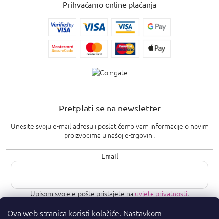
Prihvaćamo online plaćanja
Pretplati se na newsletter
Unesite svoju e-mail adresu i poslat ćemo vam informacije o novim
proizvodima u našoj e-trgovini.
Email
Upisom svoje e-pošte pristajete na
uvjete privatnosti
.
Ova web stranica koristi kolačiće. Nastavkom
PRETPLATI SE