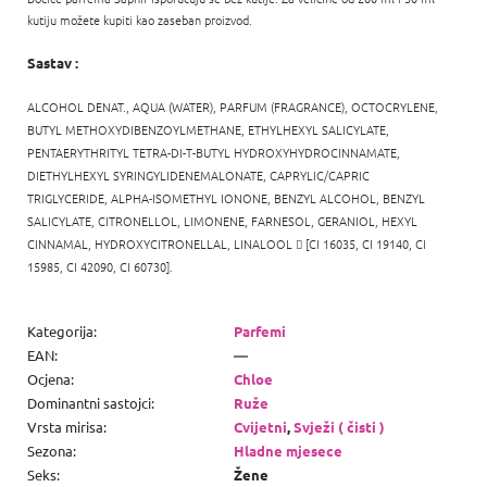
kutiju možete kupiti kao zaseban proizvod.
Sastav :
ALCOHOL DENAT., AQUA (WATER), PARFUM (FRAGRANCE), OCTOCRYLENE,
BUTYL METHOXYDIBENZOYLMETHANE, ETHYLHEXYL SALICYLATE,
PENTAERYTHRITYL TETRA-DI-T-BUTYL HYDROXYHYDROCINNAMATE,
DIETHYLHEXYL SYRINGYLIDENEMALONATE, CAPRYLIC/CAPRIC
TRIGLYCERIDE, ALPHA-ISOMETHYL IONONE,
BENZYL ALCOHOL, BENZYL
SALICYLATE,
CITRONELLOL, LIMONENE,
FARNESOL,
GERANIOL,
HEXYL
CINNAMAL,
HYDROXYCITRONELLAL, LINALOOL

[CI 16035, CI 19140, CI
15985, CI 42090, CI 60730].
Kategorija
:
Parfemi
EAN
:
—
Ocjena
:
Chloe
Dominantni sastojci
:
Ruže
Vrsta mirisa
:
Cvijetni
,
Svježi ( čisti )
Sezona
:
Hladne mjesece
Seks
:
Žene