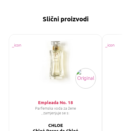
Slični proizvodi
Empleada No. 18
Parfemska voda za žene
P
, zamjenjuje se s:
CHLOE
CH
Chloé Roses de Chloé