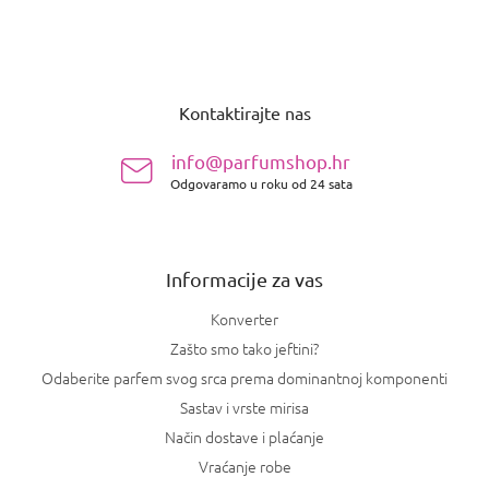
P
o
Kontaktirajte nas
d
n
info@parfumshop.hr
o
Odgovaramo u roku od 24 sata
ž
j
e
Informacije za vas
Konverter
Zašto smo tako jeftini?
Odaberite parfem svog srca prema dominantnoj komponenti
Sastav i vrste mirisa
Način dostave i plaćanje
Vraćanje robe