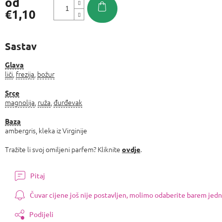
od
€1,10
Izmjeri
cijenu:
Sastav
Glava
liči
,
frezija
,
božur
Srce
magnolija
,
ruža
,
đurđevak
Baza
ambergris, kleka iz Virginije
Tražite li svoj omiljeni parfem? Kliknite
.
ovdje
Pitaj
Čuvar cijene još nije postavljen, molimo odaberite barem jedn
Podijeli