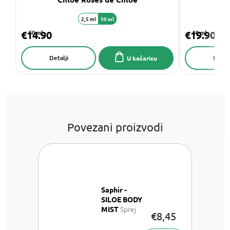
2,5 ml
50 ml
€14.90
50 ml
€19.90
50 ml
Detalji
Detalj
U košaricu
Povezani proizvodi
Saphir -
SILOE BODY
Sprej
MIST
€8,45
za tijelo 200
ml