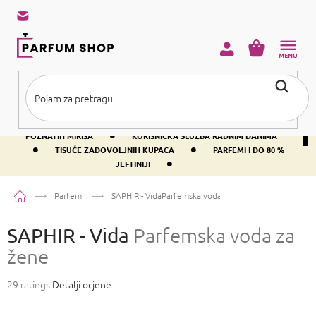
Preskoči
na
sadržaj
KOŠARICA
•
BESPLATNA DOSTAVA IZNAD PRIBLIŽNO 37 €
400+ SVJETSKI
•
POZNATIH MIRISA
KORISNIČKA SLUŽBA RADNIM DANIMA
•
•
TISUĆE ZADOVOLJNIH KUPACA
PARFEMI I DO 80 %
•
JEFTINIJI
Početna
Parfemi
SAPHIR - Vida
Parfemska voda za žene
SAPHIR - Vida
Parfemska voda za
žene
Prosječna
29 ratings
Detalji ocjene
ocjena
proizvoda