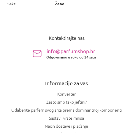
Seks
:
Žene
P
o
Kontaktirajte nas
d
n
info@parfumshop.hr
o
Odgovaramo u roku od 24 sata
ž
j
e
Informacije za vas
Konverter
Zašto smo tako jeftini?
Odaberite parfem svog srca prema dominantnoj komponenti
Sastav i vrste mirisa
Način dostave i plaćanje