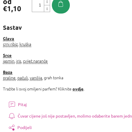
od
€1,10
Izmjeri
cijenu:
Sastav
Glava
crni ribiz
,
kruška
Srce
jasmin
,
iris
,
cvijet naranče
Baza
praline
,
pačuli
,
vanilija
, grah tonka
Tražite li svoj omiljeni parfem? Kliknite
.
ovdje
Pitaj
Čuvar cijene još nije postavljen, molimo odaberite barem jedn
Podijeli