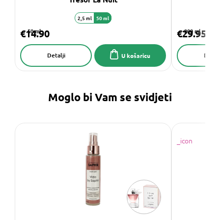
2,5 ml
50 ml
€14.90
50 ml
€29.95
200 ml
Detalji
Detalj
U košaricu
Moglo bi Vam se svidjeti