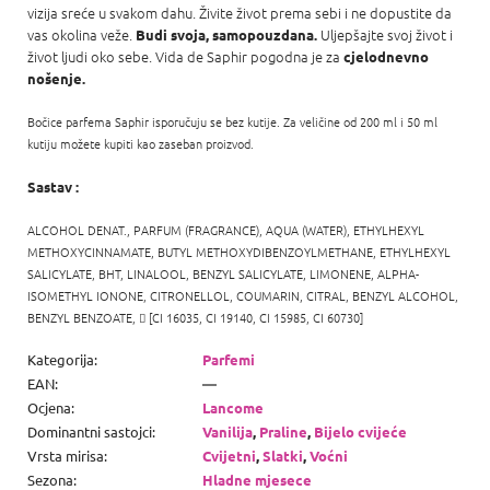
vizija sreće u svakom dahu. Živite život prema sebi i ne dopustite da
vas okolina veže.
Uljepšajte svoj život i
Budi svoja, samopouzdana.
život ljudi oko sebe. Vida de Saphir pogodna je za
cjelodnevno
nošenje.
Bočice parfema Saphir isporučuju se bez kutije. Za veličine od 200 ml i 50 ml
kutiju možete kupiti kao zaseban proizvod.
Sastav :
ALCOHOL DENAT., PARFUM (FRAGRANCE), AQUA (WATER), ETHYLHEXYL
METHOXYCINNAMATE, BUTYL METHOXYDIBENZOYLMETHANE, ETHYLHEXYL
SALICYLATE, BHT, LINALOOL, BENZYL SALICYLATE, LIMONENE, ALPHA-
ISOMETHYL IONONE, CITRONELLOL, COUMARIN, CITRAL, BENZYL ALCOHOL,
BENZYL BENZOATE,

[CI 16035, CI 19140, CI 15985, CI 60730]
Kategorija
:
Parfemi
EAN
:
—
Ocjena
:
Lancome
Dominantni sastojci
:
Vanilija
,
Praline
,
Bijelo cvijeće
Vrsta mirisa
:
Cvijetni
,
Slatki
,
Voćni
Sezona
:
Hladne mjesece