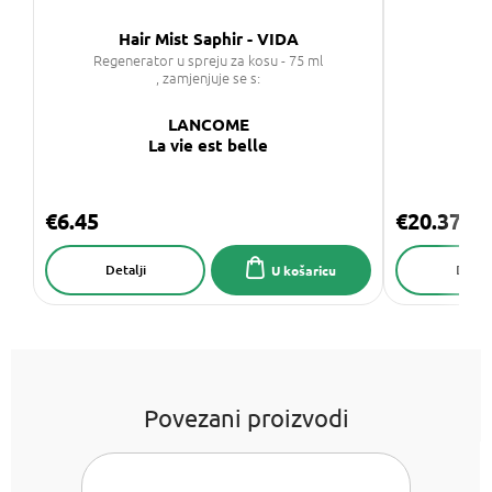
Hair Mist Saphir - VIDA
U
Regenerator u spreju za kosu - 75 ml
, zamjenjuje se s:
LANCOME
La vie est belle
€6.45
€20.37
Detalji
Detalj
U košaricu
Povezani proizvodi