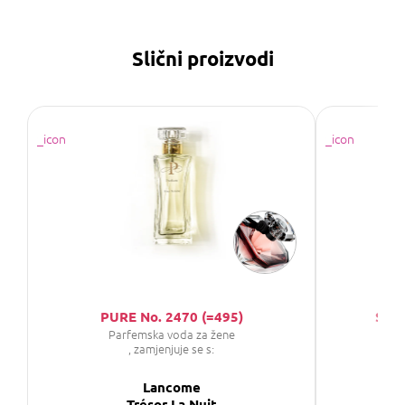
Slični proizvodi
PURE No. 2470 (=495)
Saph
Parfemska voda za žene
P
, zamjenjuje se s:
Lancome
Trésor La Nuit