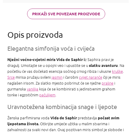
PRIKAŽI SVE POVEZANE PROIZVODE
Elegantna simfonija voća i cvijeća
z Saphira pravi je
Nježni voćno-cvjetni miris Vida de Saphir i
dragulj. Umotajte se u opojni veo i upustite se u
. Na
slatku avanturu
početku će vas dočekati esencija sočnog crnog ribiza i ukusne
kruške
.
Srce
mirisa pružaju svileni
jasmin
i čarobni
cvijet naranče
čiji je miris
naglašen irisom. Za slatko mjesto pobrinut će se nježne
praline
i
gurmanska
vanilija
koja će se kombinirati s jedinstvenim grahom
tonke i egzotičnim
pačulijem
.
Uravnotežena kombinacija snage i ljepote
Ženska parfimirana voda
predstavlja
Vida de Saphir
počast svim
Otkrijte umijeće užitka u malim stvarima i
ljepotama života.
zahvalnosti za svaki novi dan. Ovaj pozitivan miris simbol je slobode i