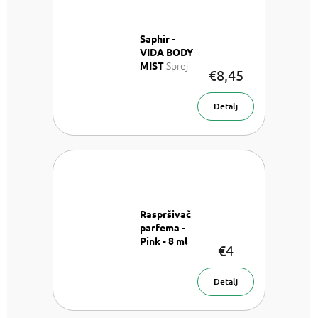
Saphir -
VIDA BODY
Sprej
MIST
€8,45
za tijelo 200
ml
Detalj
Raspršivač
parfema -
Pink - 8 ml
€4
Raspršivač
parfema- 8
ml
Detalj