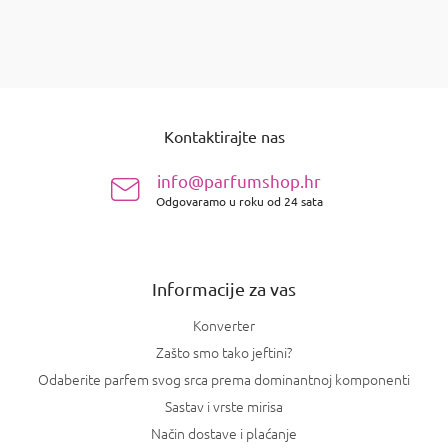
stavki ukupno
12
K
o
n
P
t
o
r
Kontaktirajte nas
d
o
n
l
info@parfumshop.hr
e
o
l
Odgovaramo u roku od 24 sata
ž
i
j
s
e
t
a
Informacije za vas
n
j
Konverter
a
Zašto smo tako jeftini?
Odaberite parfem svog srca prema dominantnoj komponenti
Sastav i vrste mirisa
Način dostave i plaćanje