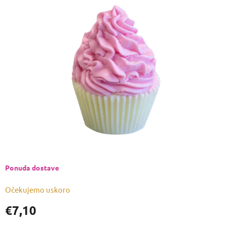
je
0,0
od
5
zvjezdica.
Ponuda dostave
Očekujemo uskoro
€7,10
Izmjeri