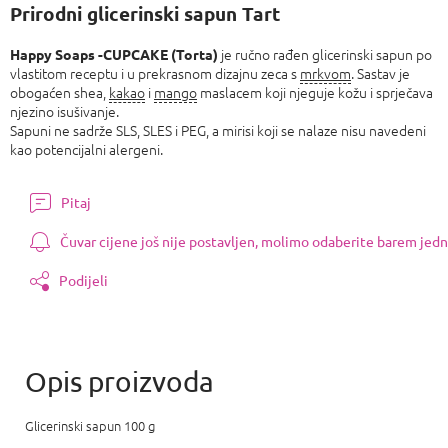
cijenu:
Prirodni glicerinski sapun Tart
je ručno rađen glicerinski sapun po
Happy Soaps -CUPCAKE (Torta)
vlastitom receptu i u prekrasnom dizajnu zeca s
mrkvom
. Sastav je
obogaćen shea,
kakao
i
mango
maslacem koji njeguje kožu i sprječava
njezino isušivanje.
Sapuni ne sadrže SLS, SLES i PEG, a mirisi koji se nalaze nisu navedeni
kao potencijalni alergeni.
Pitaj
Čuvar cijene još nije postavljen, molimo odaberite barem jedn
Podijeli
Glicerinski sapun 100 g