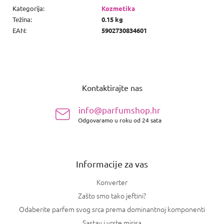
Kategorija
:
Kozmetika
Težina
:
0.15 kg
EAN
:
5902730834601
P
o
Kontaktirajte nas
d
n
info@parfumshop.hr
o
Odgovaramo u roku od 24 sata
ž
j
e
Informacije za vas
Konverter
Zašto smo tako jeftini?
Odaberite parfem svog srca prema dominantnoj komponenti
Sastav i vrste mirisa