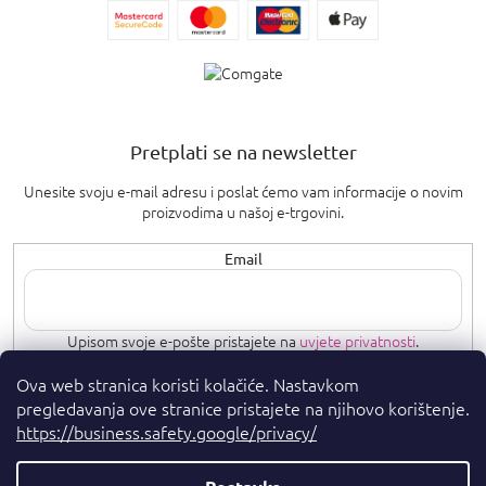
Pretplati se na newsletter
Unesite svoju e-mail adresu i poslat ćemo vam informacije o novim
proizvodima u našoj e-trgovini.
Email
Upisom svoje e-pošte pristajete na
uvjete privatnosti
.
Ova web stranica koristi kolačiće. Nastavkom
PRETPLATI SE
pregledavanja ove stranice pristajete na njihovo korištenje.
https://business.safety.google/privacy/