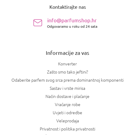
o
Kontaktirajte nas
d
n
info@parfumshop.hr
o
Odgovaramo u roku od 24 sata
ž
j
e
Informacije za vas
Konverter
Zašto smo tako jeftini?
Odaberite parfem svog srca prema dominantnoj komponenti
Sastav i vrste mirisa
Način dostave i plaćanje
Vraćanje robe
Uvjeti i odredbe
Veleprodaja
Privatnost i politika privatnosti