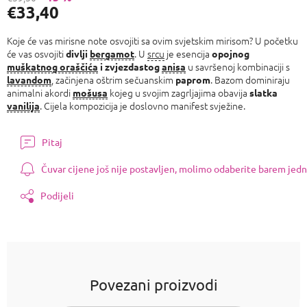
€33,40
Izmjeri
cijenu:
Koje će vas mirisne note osvojiti sa ovim svjetskim mirisom? U početku
će vas osvojiti
. U
srcu
je esencija
divlji
bergamot
opojnog
u savršenoj kombinaciji s
muškatnog oraščića
i zvjezdastog
anisa
, začinjena oštrim sečuanskim
. Bazom dominiraju
lavandom
paprom
animalni akordi
kojeg u svojim zagrljajima obavija
mošusa
slatka
. Cijela kompozicija je doslovno manifest svježine.
vanilija
Pitaj
Čuvar cijene još nije postavljen, molimo odaberite barem jedn
Podijeli
Povezani proizvodi