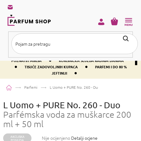
Preskoči
na
sadržaj
KOŠARICA
•
BESPLATNA DOSTAVA IZNAD PRIBLIŽNO 37 €
400+ SVJETSKI
•
POZNATIH MIRISA
KORISNIČKA SLUŽBA RADNIM DANIMA
•
•
TISUĆE ZADOVOLJNIH KUPACA
PARFEMI I DO 80 %
•
JEFTINIJI
Početna
Parfemi
L Uomo + PURE No. 260 - Duo
Parfémska voda za mušk
L Uomo + PURE No. 260 - Duo
Parfémska voda za muškarce 200
ml + 50 ml
AKCIJSKA
Prosječna
Nije ocijenjeno
Detalji ocjene
PONUDA