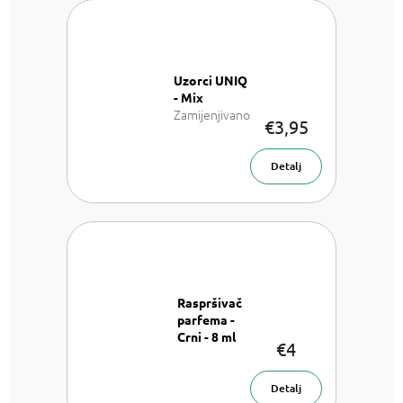
Uzorci UNIQ
- Mix
Zamijenjivano
€3,95
sa: LV Les
Sables Roses,
LV California
Detalj
Dream, LV On
the beach, TF
Rose Prick, TF
Sahara Noir a
Roja Parfums
Amber Aoud
Raspršivač
parfema -
Crni - 8 ml
€4
Raspršivač
parfema - 8
ml
Detalj