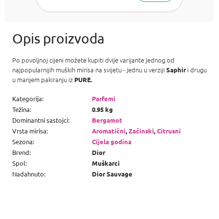
Po povoljnoj cijeni možete kupiti dvije varijante jednog od
najpopularnijih muških mirisa na svijetu - jednu u verziji
i drugu
Saphir
u manjem pakiranju iz
PURE.
Kategorija
:
Parfemi
Težina
:
0.95 kg
Dominantni sastojci
:
Bergamot
Vrsta mirisa
:
Aromatični
,
Začinski
,
Citrusni
Sezona
:
Cijela godina
Brend
:
Dior
Spol
:
Muškarci
Nadahnuto
:
Dior Sauvage
P