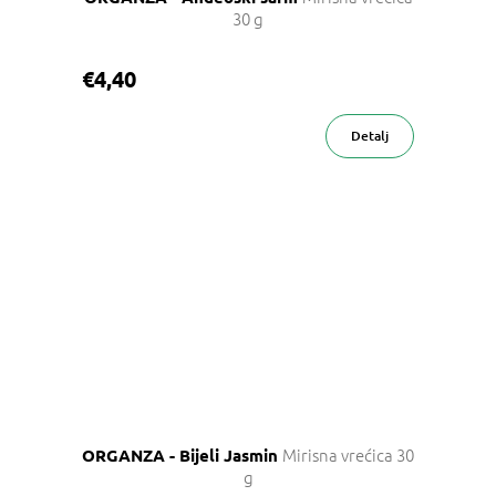
30 g
€4,40
Detalj
Mirisna vrećica 30
ORGANZA - Bijeli Jasmin
g