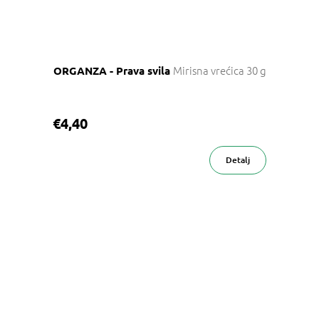
Mirisna vrećica 30 g
ORGANZA - Prava svila
€4,40
Detalj