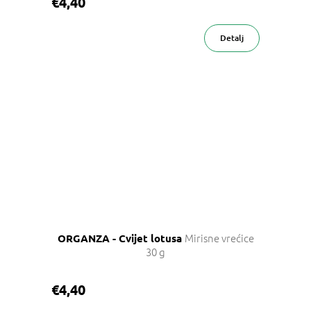
€4,40
Detalj
Mirisne vrećice
ORGANZA - Cvijet lotusa
30 g
€4,40