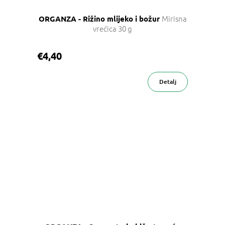
Mirisna
ORGANZA - Rižino mlijeko i božur
vrećica 30 g
€4,40
Detalj