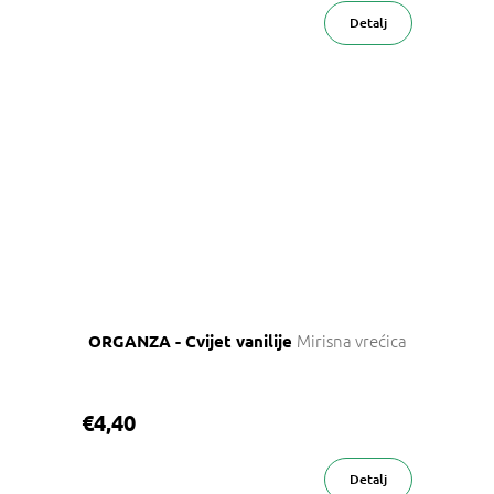
Detalj
Mirisna vrećica
ORGANZA - Cvijet vanilije
€4,40
Detalj