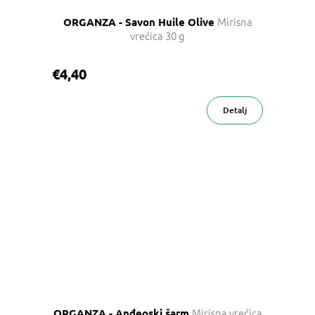
Mirisna
ORGANZA - Savon Huile Olive
vrećica 30 g
€4,40
Detalj
Mirisna vrećica
ORGANZA - Anđeoski šarm