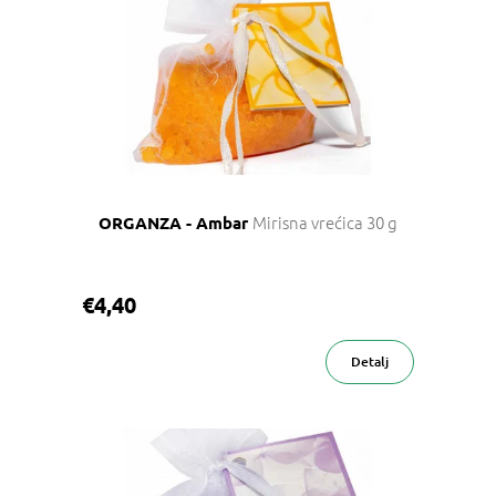
p
i
s
p
r
o
i
z
v
Mirisna vrećica 30 g
ORGANZA - Ambar
o
d
a
€4,40
Detalj