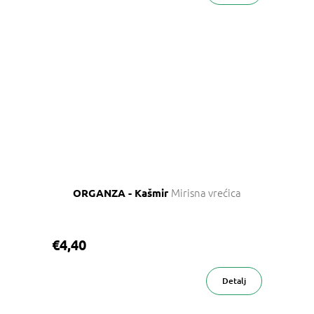
Mirisna vrećica
ORGANZA - Kašmir
€4,40
Detalj