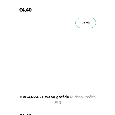
€4,40
Detalj
Mirisna vrećica
ORGANZA - Crveno grožđe
30 g