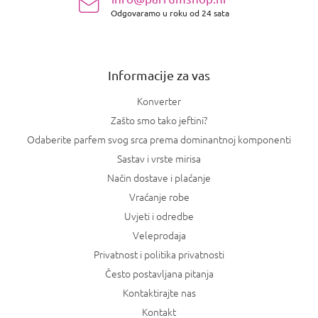
o
t
Odgovaramo u roku od 24 sata
ž
a
j
n
e
j
a
Informacije za vas
Konverter
Zašto smo tako jeftini?
Odaberite parfem svog srca prema dominantnoj komponenti
Sastav i vrste mirisa
Način dostave i plaćanje
Vraćanje robe
Uvjeti i odredbe
Veleprodaja
Privatnost i politika privatnosti
Često postavljana pitanja
Kontaktirajte nas
Kontakt