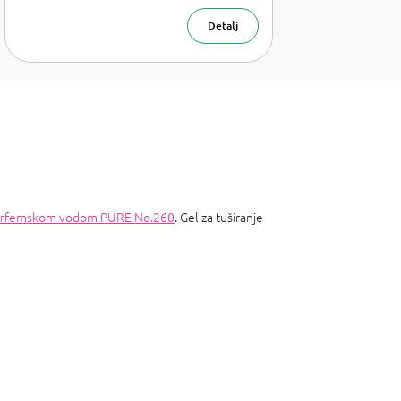
parfemska
voda 50 m
Detalj
rfemskom vodom PURE No.260
. Gel za tuširanje