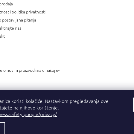
prodaja
tnost i politika privatnosti
 postavljana pitanja
ktirajte nas
akt
je o novim proizvodima u našoj e-
anica koristi kolačiće. Nastavkom pregledavanja ove
stajete na njihovo korištenje.
ness.safety.google/privacy/
a.