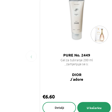
‹
PURE No. 2449
Gel za tuširanje 200 ml
, zamjenjuje se s:
DIOR
J´adore
€6.60
Detalji
U košaricu