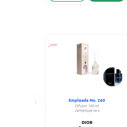
‹
Empleada No. 260
Difuzor 100 ml
, zamjenjuje se s:
DIOR