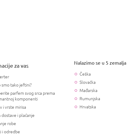
Nalazimo se u 5 zemalja
acije za vas
Češka
erter
Slovačka
 smo tako jeftini?
Mađarska
erite parfem svog srca prema
Rumunjska
nantnoj komponenti
Hrvatska
v i vrste mirisa
 dostave i plaćanje
anje robe
i i odredbe