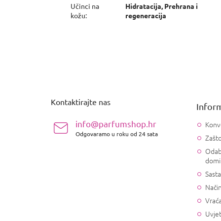
Učinci na
Hidratacija, Prehrana i
kožu
:
regeneracija
P
o
d
n
Kontaktirajte nas
Inform
o
ž
info@parfumshop.hr
Konv
j
Odgovaramo u roku od 24 sata
Zašto
e
Odab
domi
Sasta
Način
Vrać
Uvjet