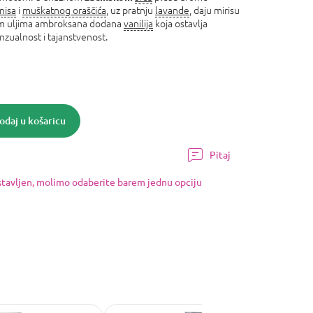
nisa
i
muškatnog oraščića
, uz pratnju
lavande
, daju mirisu
čnim uljima ambroksana dodana
vanilija
koja ostavlja
zualnost i tajanstvenost.
odaj u košaricu
Pitaj
ostavljen, molimo odaberite barem jednu opciju