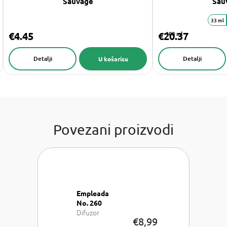
Sauvage
Sau
33 ml
€4.45
€20.37
100 ml
Detalji
Detalji
U košaricu
Povezani proizvodi
Empleada
No. 260
Difuzor
€8,99
100 ml