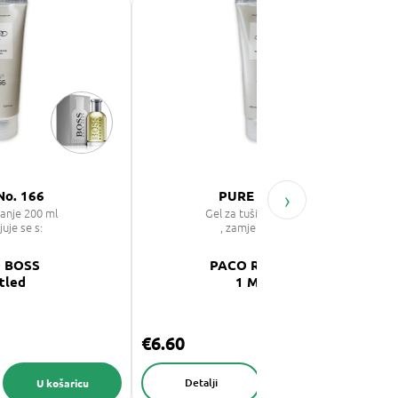
›
No. 166
PURE No. 146
ranje 200 ml
Gel za tuširanje 200 ml
juje se s:
, zamjenjuje se s:
 BOSS
PACO RABANNE
tled
1 Million
€6.60
Detalji
U košaricu
U košaricu