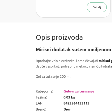
voda za
muškarce
Detalj
200 ml + 50
ml
Mirisni dodatak vašem omiljenom
Isprobajte vrlo hidratantni i omekšavajući
mirisni 
dat će vašoj koži potrebnu mekoću i jamčiti hidrata
Gel za tuširanje 200 ml
Kategorija
:
Gelovi za tuširanje
Težina
:
0.03 kg
EAN
:
8423564133113
Brend
:
Dior