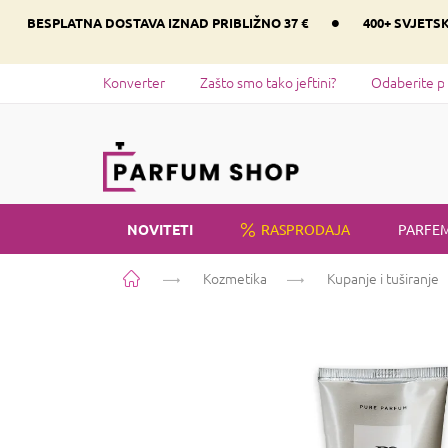
Preskoči
•
BESPLATNA DOSTAVA IZNAD PRIBLIŽNO 37 €
400+ SVJETS
na
sadržaj
Konverter
Zašto smo tako jeftini?
Odaberite p
NOVITETI
RASPRODAJA
PARFEM
Početna
Kozmetika
Kupanje i tuširanje