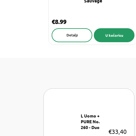
Sauvage
€8.99
Detalji
U košaricu
L Uomo +
PURE No.
260 - Duo
€33,40
Parfémska