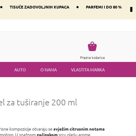
•
•
TISUĆE ZADOVOLJNIH KUPACA
PARFEMI I DO 80 %
Način dostave i plaćanje
Vraćanje robe
Uvjeti i odredbe
Košarica
Prazna košarica
AUTO
O NAMA
VLASTITA MARKA
el za tuširanje 200 ml
isne kompozicije otvaraju se
svježim citrusnim notama
gamotom. U snažnom
srcu
plešu arome
začinskom