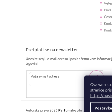
Vele
Priva
Često
Konta
Kont
Pretplati se na newsletter
Unesite svoju e-mail adresu i poslat ćemo vam informaci
trgovini.
Ova web str
stranice pri
Upisom svoje e-pošte pristajete na
uvjete privatnosti
.
https://busi
Postavke
Autorska prava 2026
. Sva prava pridržan
Parfumshop.hr