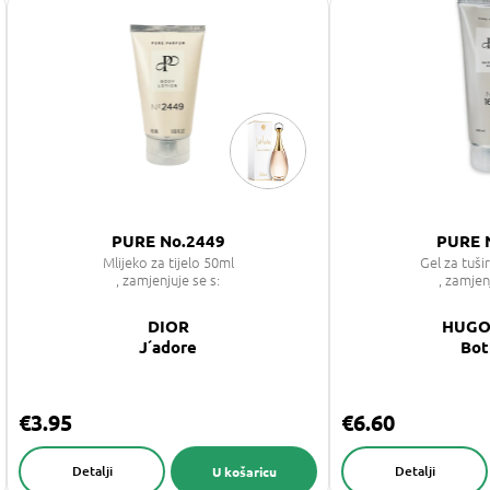
PURE No.2449
PURE 
Mlijeko za tijelo 50ml
Gel za tuši
, zamjenjuje se s:
, zamjen
DIOR
HUGO
J´adore
Bot
€3.95
€6.60
Detalji
Detalji
U košaricu