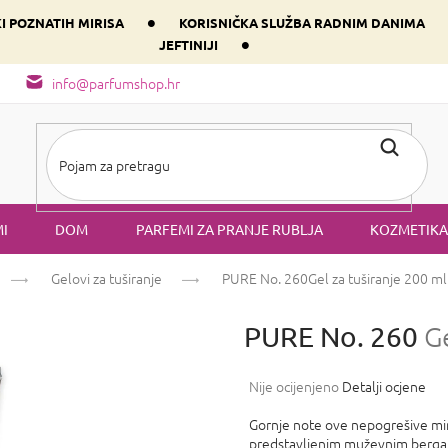
•
KI POZNATIH MIRISA
KORISNIČKA SLUŽBA RADNIM DANIMA
•
JEFTINIJI
arfem svog srca prema dominantnoj komponenti
Sastav i vrste mirisa
info@parfumshop.hr
I
DOM
PARFEMI ZA PRANJE RUBLJA
KOZMETIKA
Gelovi za tuširanje
PURE No. 260
Gel za tuširanje 200 ml
PURE No. 260
G
Prosječna
Nije ocijenjeno
Detalji ocjene
ocjena
proizvoda
Gornje note ove nepogrešive mir
je
predstavljenim muževnim ber