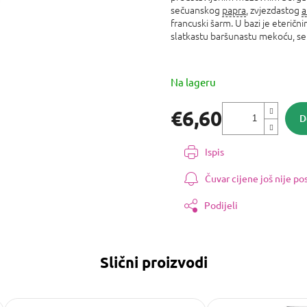
0,0
sečuanskog
papra
, zvjezdastog
a
od
francuski šarm. U bazi je eteri
5
slatkastu baršunastu mekoću, sen
zvjezdica.
Na lageru
€6,60
D
Izmjeri
cijenu:
Ispis
Čuvar cijene još nije p
Podijeli
Slični proizvodi