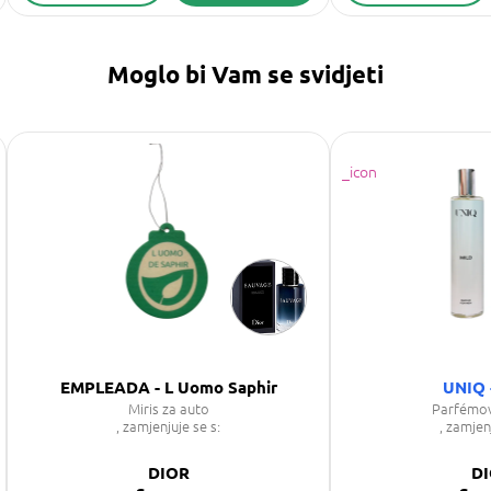
Moglo bi Vam se svidjeti
EMPLEADA - L Uomo Saphir
UNIQ 
Miris za auto
Parfémo
, zamjenjuje se s:
, zamjen
DIOR
D