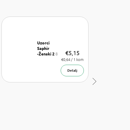
Uzorci
Saphir
€5,15
8
-Ženski 2
x uzorak
Izmjeri
€0,64 / 1 kom
cijenu:
parfema
1,75 ml
Detalj
Sljedeći
proizvod