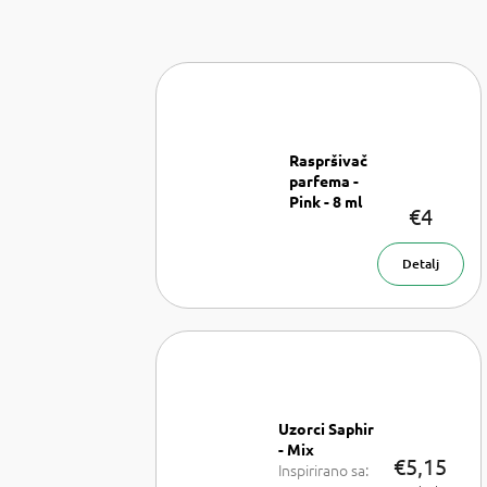
Raspršivač
parfema -
Pink - 8 ml
€4
Raspršivač
parfema- 8
ml
Detalj
Uzorci Saphir
- Mix
€5,15
Inspirirano sa: