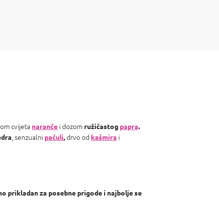
om cvijeta
i dozom
naranče
ružičastog
papra
.
, senzualni
drvo od
i
edra
pačuli
,
kašmira
no prikladan za posebne prigode i najbolje
se