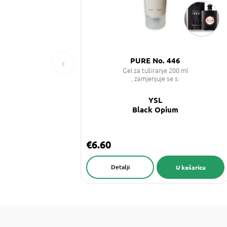
‹
PURE No. 446
Gel za tuširanje 200 ml
, zamjenjuje se s:
YSL
Black Opium
€6.60
Detalji
U košaricu