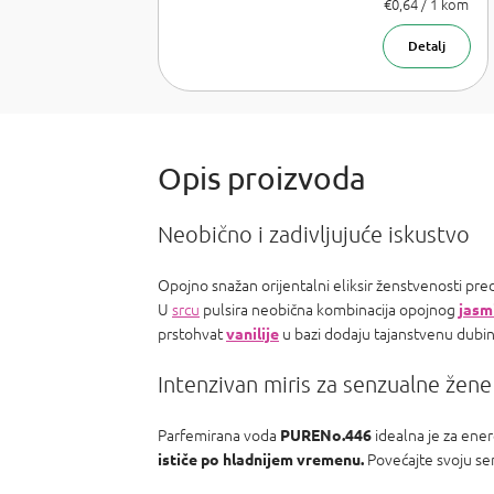
Lancome La
Izmjeri
€0,64 / 1 kom
cijenu:
Vie est belle,
Armani Sí,
Detalj
Chanel Coco
Mademoiselle,
PR Olympea,
Chloe Chloe,
PR Invictus,
Baccarat R.
540 a Armani
Acqua d
Neobično i zadivljujuće iskustvo
Opojno snažan orijentalni eliksir ženstvenosti pr
U
srcu
pulsira neobična kombinacija opojnog
jasm
prstohvat
u bazi dodaju tajanstvenu dubin
vanilije
Intenzivan miris za senzualne žene
Parfemirana voda
idealna je za ene
PURENo.446
Povećajte svoju se
ističe po hladnijem vremenu.