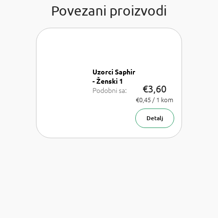
Povezani proizvodi
Uzorci Saphir
- Ženski 1
€3,60
Podobni sa:
Chloe Chloe,
Izmjeri
€0,45 / 1 kom
cijenu:
Dior J'adore,
Versace
Detalj
Bright Crystal,
Armani Acqua
di Gioia,
Chanel Coco
Mademoiselle
a Carolina
Herrera Good
girl