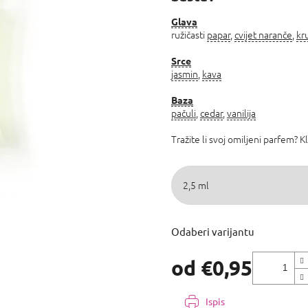
5,0
od
Glava
ružičasti
papar
,
cvijet naranče
,
kr
5
zvjezdica.
Srce
jasmin
,
kava
Baza
pačuli
,
cedar
,
vanilija
Tražite li svoj omiljeni parfem? K
Odaberi varijantu
od
€0,95
Izmjeri
cijenu:
Ispis