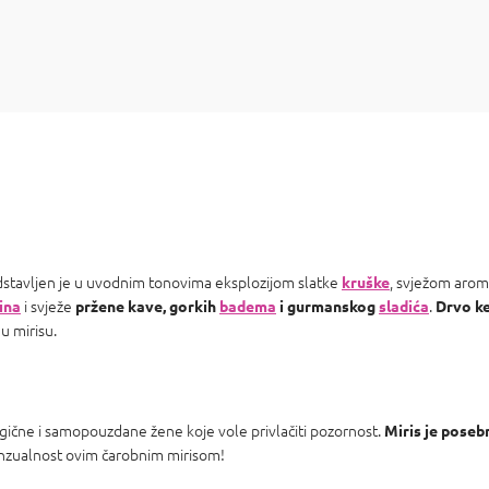
edstavljen je u uvodnim tonovima eksplozijom slatke
, svježom arom
kruške
i svježe
.
ina
pržene kave, gorkih
badema
i gurmanskog
sladića
Drvo k
u mirisu.
rgične i samopouzdane žene koje vole privlačiti pozornost.
Miris je poseb
nzualnost ovim čarobnim mirisom!