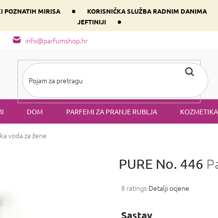
•
KI POZNATIH MIRISA
KORISNIČKA SLUŽBA RADNIM DANIMA
•
JEFTINIJI
arfem svog srca prema dominantnoj komponenti
Sastav i vrste mirisa
info@parfumshop.hr
I
DOM
PARFEMI ZA PRANJE RUBLJA
KOZMETIKA
ka voda za žene
PURE No. 446
P
Prosječna
8 ratings
Detalji ocjene
ocjena
proizvoda
Sastav
je