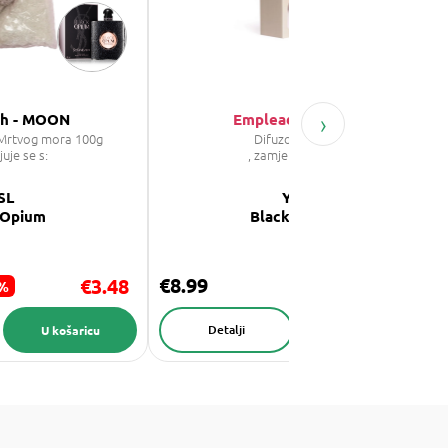
›
th - MOON
Empleada No.446
z Mrtvog mora 100g
Difuzor 100 ml
juje se s:
, zamjenjuje se s:
SL
YSL
 Opium
Black Opium
€8.99
€3.48
 %
Detalji
U košaricu
U košaricu