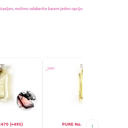
ostavljen, molimo odaberite barem jednu opciju
›
2470 (=495)
PURE No. 2491 (=475)