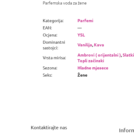
Parfemska voda za žene
Kategorija
:
Parfemi
EAN
:
—
Ocjena
:
YSL
Dominantni
Vanilija
,
Kava
sastojci
:
Ambrovi ( orijentalni )
,
Slatki
Vrsta mirisa
:
Topli začinski
Sezona
:
Hladne mjesece
Seks
:
Žene
P
o
d
n
Kontaktirajte nas
Inform
o