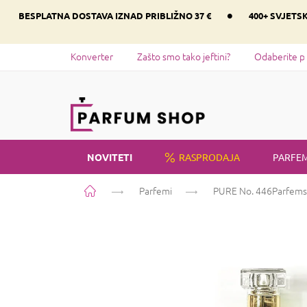
Preskoči
•
BESPLATNA DOSTAVA IZNAD PRIBLIŽNO 37 €
400+ SVJETS
na
sadržaj
Konverter
Zašto smo tako jeftini?
Odaberite p
NOVITETI
RASPRODAJA
PARFEM
Početna
Parfemi
PURE No. 446
Parfems