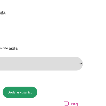
uška
liknite
.
ovdje
Dodaj u košaricu
Pitaj