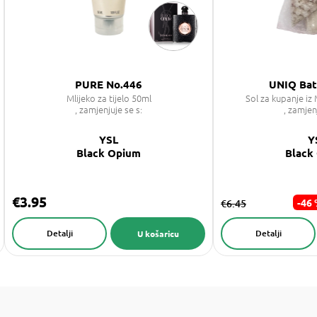
PURE No.446
UNIQ Ba
Mlijeko za tijelo 50ml
Sol za kupanje i
, zamjenjuje se s:
, zamjen
YSL
Y
Black Opium
Black
€3.95
-46
€6.45
Detalji
Detalji
U košaricu