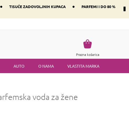
•
•
TISUĆE ZADOVOLJNIH KUPACA
PARFEMI I DO 80 %
Način dostave i plaćanje
Vraćanje robe
Uvjeti i odredbe
Košarica
Prazna košarica
AUTO
O NAMA
VLASTITA MARKA
arfemska voda za žene