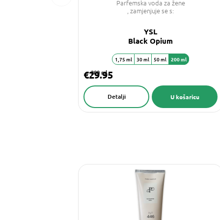
Parfemska voda za žene
, zamjenjuje se s:
YSL
Black Opium
1,75 ml
30 ml
50 ml
200 ml
€29.95
200 ml
Detalji
U košaricu