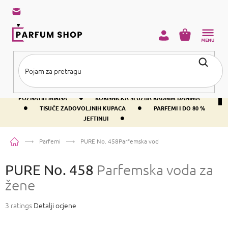
Preskoči
na
sadržaj
KOŠARICA
•
BESPLATNA DOSTAVA IZNAD PRIBLIŽNO 37 €
400+ SVJETSKI
•
POZNATIH MIRISA
KORISNIČKA SLUŽBA RADNIM DANIMA
•
•
TISUĆE ZADOVOLJNIH KUPACA
PARFEMI I DO 80 %
•
JEFTINIJI
Početna
Parfemi
PURE No. 458
Parfemska voda za žene
PURE No. 458
Parfemska voda za
žene
Prosječna
3 ratings
Detalji ocjene
ocjena
proizvoda