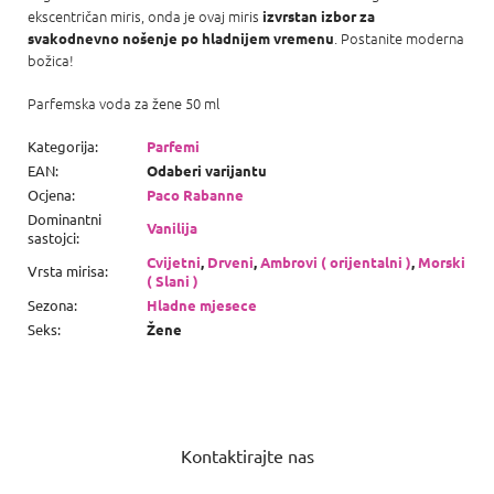
ekscentričan miris, onda je ovaj miris
izvrstan izbor za
. Postanite moderna
svakodnevno nošenje po hladnijem vremenu
božica!
Parfemska voda za žene 50 ml
Kategorija
:
Parfemi
EAN
:
Odaberi varijantu
Ocjena
:
Paco Rabanne
Dominantni
Vanilija
sastojci
:
Cvijetni
,
Drveni
,
Ambrovi ( orijentalni )
,
Morski
Vrsta mirisa
:
( Slani )
Sezona
:
Hladne mjesece
Seks
:
Žene
P
o
Kontaktirajte nas
d
n