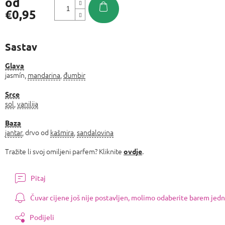
od
€0,95
Izmjeri
cijenu:
Sastav
Glava
jasmín,
mandarina
,
đumbir
Srce
sol
,
vanilija
Baza
jantar
, drvo od
kašmira
,
sandalovina
Tražite li svoj omiljeni parfem? Kliknite
.
ovdje
Pitaj
Čuvar cijene još nije postavljen, molimo odaberite barem jedn
Podijeli