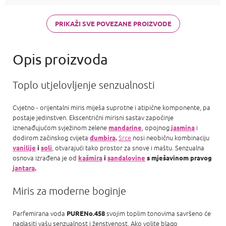
di Gioia,
Chanel Coco
Mademoiselle
PRIKAŽI SVE POVEZANE PROIZVODE
a Carolina
Herrera Good
girl
Toplo utjelovljenje senzualnosti
Cvjetno - orijentalni miris miješa suprotne i atipične komponente, pa
postaje jedinstven. Ekscentrični mirisni sastav započinje
iznenađujućom svježinom zelene
, opojnog
i
mandarine
jasmina
dodirom začinskog cvijeta
Srce
nosi neobičnu kombinaciju
đumbira
.
, otvarajući tako prostor za snove i maštu. Senzualna
vanilije
i
soli
osnova izrađena je od
kašmira
i
sandalovine
s mješavinom pravog
jantara
.
Miris za moderne boginje
Parfemirana voda
svojim toplim tonovima savršeno će
PURENo.458
naglasiti vašu senzualnost i ženstvenost. Ako volite blago