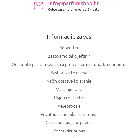
info@parfumshop.hr
o
Odgovaramo u roku od 24 sata
ž
j
e
Informacije za vas
Konverter
Zašto smo tako jeftini?
Odaberite parfem svog srca prema dominantnoj komponenti
Sastav i vrste mirisa
Način dostave i plaćanje
Vraćanje robe
Uvjeti i odredbe
Veleprodaja
Privatnost i politika privatnosti
Često postavljana pitanja
Kontaktirajte nas