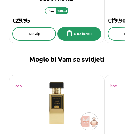
30 ml
200 ml
€29.95
200 ml
€19.90
50 ml
Detalji
Detalj
U košaricu
Moglo bi Vam se svidjeti