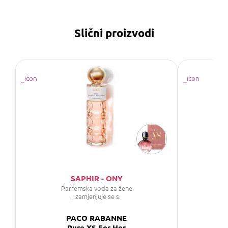
Slični proizvodi
SAPHIR - ONY
Parfemska voda za žene
Parf
, zamjenjuje se s:
PACO RABANNE
Pure XS For Her