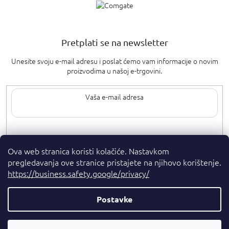
Pretplati se na newsletter
Unesite svoju e-mail adresu i poslat ćemo vam informacije o novim
proizvodima u našoj e-trgovini.
Upisom svoje e-pošte pristajete na
uvjete privatnosti
.
Ova web stranica koristi kolačiće. Nastavkom
pregledavanja ove stranice pristajete na njihovo korištenje.
https://business.safety.google/privacy/
Postavke
Autorska prava 2026
. Sva prava pridržana.
Parfumshop.hr
Parfemski