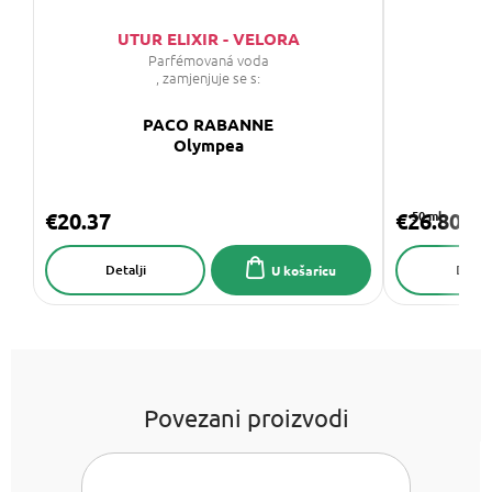
UTUR ELIXIR - VELORA
U
Parfémovaná voda
, zamjenjuje se s:
PACO RABANNE
Olympea
€20.37
€26.80
50 ml
Detalji
Detalj
U košaricu
Povezani proizvodi