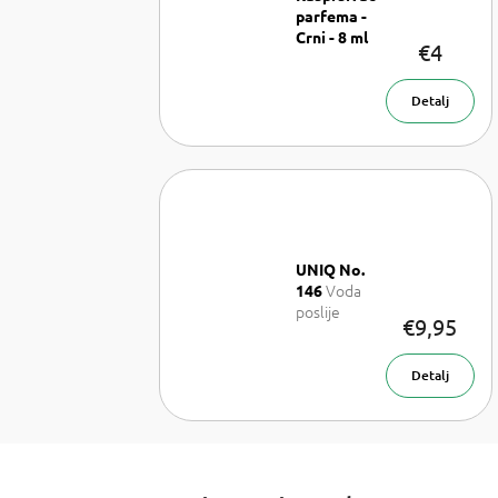
parfema -
Crni - 8 ml
€4
Raspršivač
parfema - 8
ml
Detalj
UNIQ No.
Voda
146
poslije
€9,95
brijanja 100
ml
Detalj