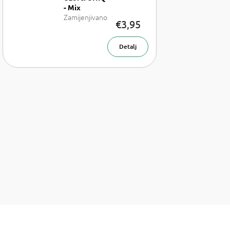
- Mix
Zamijenjivano
€3,95
sa: LV Les
Sables Roses,
LV California
Detalj
Dream, LV On
the beach, TF
Rose Prick, TF
Sahara Noir a
Roja Parfums
Amber Aoud