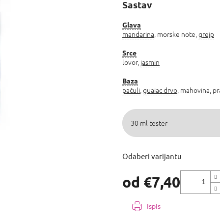
proizvoda
Sastav
je
0,0
Glava
od
mandarina
, morske note,
grejp
5
zvjezdica.
Srce
lovor,
jasmin
Baza
pačuli
,
guaiac drvo
, mahovina, pr
Odaberi varijantu
od
€7,40
Izmjeri
cijenu:
Ispis