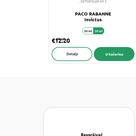
, zamjenjuje se s:
PACO RABANNE
Invictus
30 ml
30 ml
€12.20
30 ml
Detalji
U košaricu
Raspršivač