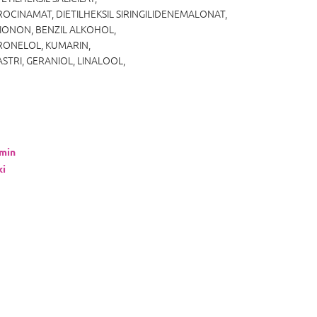
DROCINAMAT, DIETILHEKSIL SIRINGILIDENEMALONAT,
L IONON, BENZIL ALKOHOL,
ITRONELOL, KUMARIN,
TRI, GERANIOL, LINALOOL,
min
ki