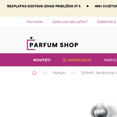
Preskoči
•
BESPLATNA DOSTAVA IZNAD PRIBLIŽNO 37 €
400+ SVJETS
na
sadržaj
Konverter
Zašto smo tako jeftini?
Odaberite p
NOVITETI
RASPRODAJA
PARFEM
Početna
Parfemi
SAPHIR - Perfect Man