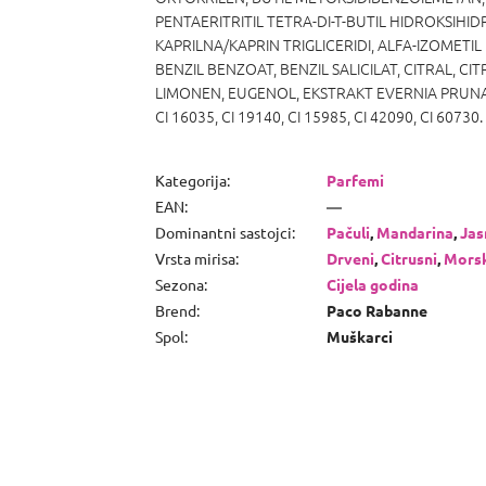
PENTAERITRITIL TETRA-DI-T-BUTIL HIDROKSIHI
KAPRILNA/KAPRIN TRIGLICERIDI, ALFA-IZOMETI
BENZIL BENZOAT, BENZIL SALICILAT, CITRAL, C
LIMONEN, EUGENOL, EKSTRAKT EVERNIA PRUNAS
CI 16035, CI 19140, CI 15985, CI 42090, CI 60730.
Kategorija
:
Parfemi
EAN
:
—
Dominantni sastojci
:
Pačuli
,
Mandarina
,
Jas
Vrsta mirisa
:
Drveni
,
Citrusni
,
Mors
Sezona
:
Cijela godina
Brend
:
Paco Rabanne
Spol
:
Muškarci
P
o