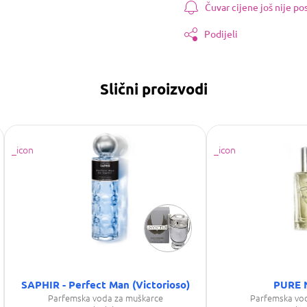
Čuvar cijene još nije p
Podijeli
Slični proizvodi
SAPHIR - Perfect Man (Victorioso)
PURE 
Parfemska voda za muškarce
Parfemska vo