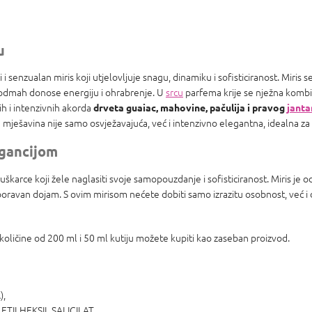
u
 i senzualan miris koji utjelovljuje snagu, dinamiku i sofisticiranost. Miris
i odmah donose energiju i ohrabrenje. U
srcu
parfema krije se nježna kombi
ih i intenzivnih akorda
drveta guaiac, mahovine, pačulija i pravog
janta
ešavina nije samo osvježavajuća, već i intenzivno elegantna, idealna za 
egancijom
uškarce koji žele naglasiti svoje samopouzdanje i sofisticiranost. Miris je o
boravan dojam. S ovim mirisom nećete dobiti samo izrazitu osobnost, već i da
 količine od 200 ml i 50 ml kutiju možete kupiti kao zaseban proizvod.
),
TILHEKSIL SALICILAT,