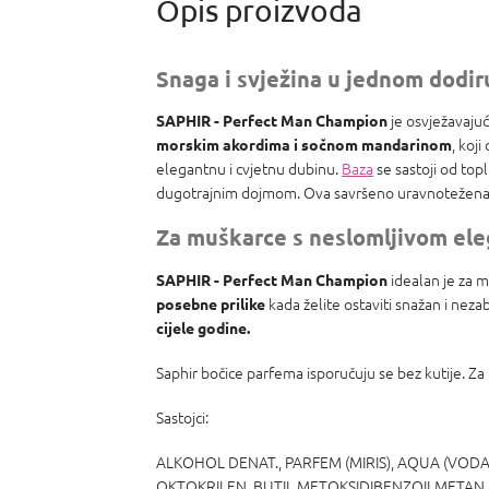
Snaga i svježina u jednom dodir
je osvježavajući
SAPHIR - Perfect Man Champion
, koj
morskim akordima i sočnom mandarinom
elegantnu i cvjetnu dubinu.
Baza
se sastoji od topl
dugotrajnim dojmom. Ova savršeno uravnotežena mj
Za muškarce s neslomljivom el
idealan je za m
SAPHIR - Perfect Man Champion
kada želite ostaviti snažan i neza
posebne prilike
cijele godine.
Saphir bočice parfema isporučuju se bez kutije. Za
Sastojci:
ALKOHOL DENAT., PARFEM (MIRIS), AQUA (VODA
OKTOKRILEN, BUTIL METOKSIDIBENZOILMETAN, E