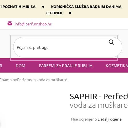
•
KI POZNATIH MIRISA
KORISNIČKA SLUŽBA RADNIM DANIMA
•
JEFTINIJI
arfem svog srca prema dominantnoj komponenti
Sastav i vrste mirisa
info@parfumshop.hr
I
DOM
PARFEMI ZA PRANJE RUBLJA
KOZMETIKA
 Champion
Parfemska voda za muškarce
SAPHIR - Perfe
voda za muškarc
Prosječna
Nije ocijenjeno
Detalji ocjene
ocjena