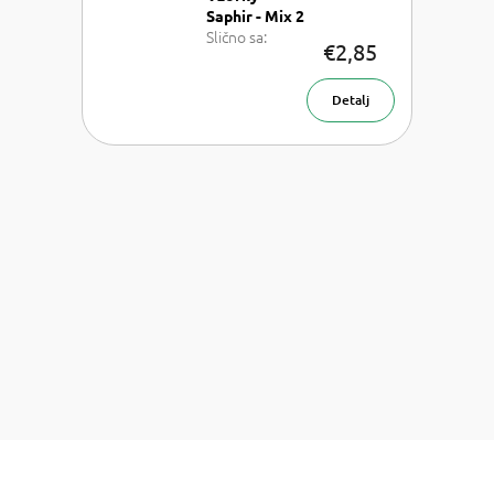
Saphir - Mix 2
Slično sa:
€2,85
Chloe
Chloe,Chanel
Coco
Detalj
Mademoiselle,
Lancome La
vie est belle,
Armani Sì, MFK
Baccarat
Rouge 540 a
Paco Rabanne
Invictus