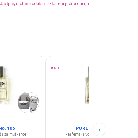
ostavljen, molimo odaberite barem jednu opciju
›
No. 185
PURE No. 157
da za muškarce
Parfemska voda za muškarce