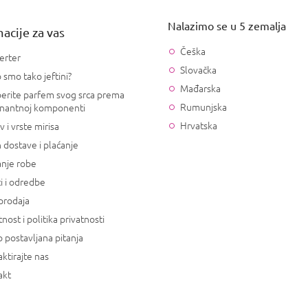
Nalazimo se u 5 zemalja
acije za vas
Češka
erter
Slovačka
 smo tako jeftini?
Mađarska
erite parfem svog srca prema
Rumunjska
nantnoj komponenti
Hrvatska
v i vrste mirisa
 dostave i plaćanje
anje robe
i i odredbe
prodaja
tnost i politika privatnosti
 postavljana pitanja
ktirajte nas
akt