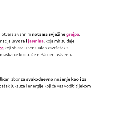
 se otvara živahnim
notama svježine
grejpa
,
nacija
, koja mirisu daje
lovora i
jasmina
koji stvaraju senzualan završetak s
ra
muškarce koji traže nešto jedinstveno.
dličan izbor
za svakodnevno nošenje
kao i za
šak luksuza i energije koji će vas voditi
tijekom