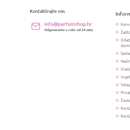
d
n
Kontaktirajte nas
Inform
o
ž
info@parfumshop.hr
Konv
j
Odgovaramo u roku od 24 sata
Zašto
e
Odab
domi
Sasta
Način
Vrać
Uvjet
Vele
Priva
Često
Konta
Kont