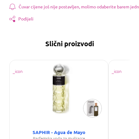
Čuvar cijene još nije postavljen, molimo odaberite barem jedn
Podijeli
Slični proizvodi
SAPHIR - Agua de Mayo
P
Parfemska voda za muškarce
Par