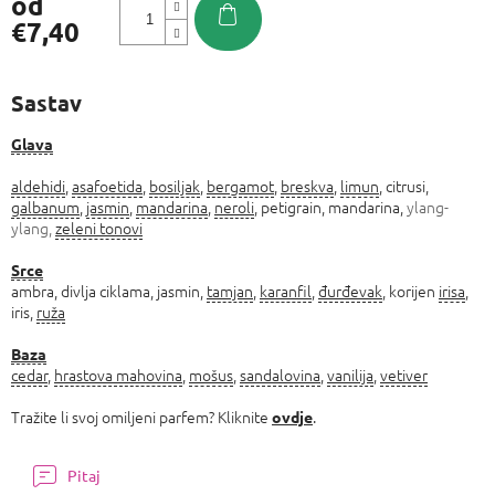
od
€7,40
Izmjeri
cijenu:
Sastav
Glava
aldehidi
,
asafoetida
,
bosiljak
,
bergamot
,
breskva
,
limun
, citrusi,
galbanum
,
jasmin
,
mandarina
,
neroli
, petigrain, mandarina,
ylang-
ylang,
zeleni tonovi
Srce
ambra, divlja ciklama, jasmin,
tamjan
,
karanfil
,
đurđevak
, korijen
irisa
,
iris,
ruža
Baza
cedar
,
hrastova mahovina
,
mošus
,
sandalovina
,
vanilija
,
vetiver
Tražite li svoj omiljeni parfem? Kliknite
.
ovdje
Pitaj