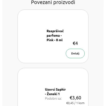
Povezani proizvodi
Raspršivač
parfema -
Pink - 8 ml
€4
Raspršivač
parfema- 8
ml
Detalj
Uzorci Saphir
- Ženski 1
€3,60
Podobni sa:
Chloe Chloe,
Izmjeri
€0,45 / 1 kom