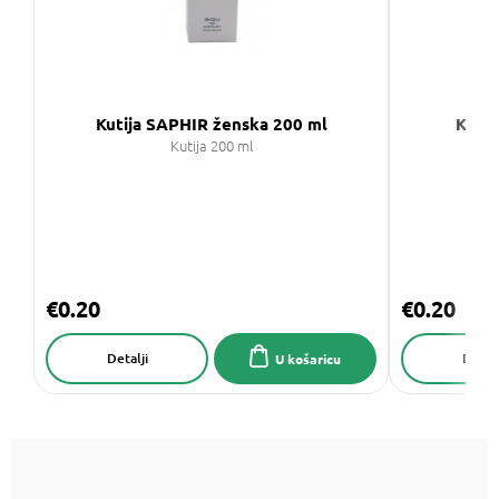
Kutija SAPHIR ženska 200 ml
Kutij
Kutija 200 ml
€0.20
€0.20
Detalji
Detalj
U košaricu