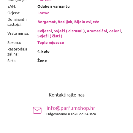
EAN
:
Odaberi varijantu
Ocjena
:
Loewe
Dominantni
Bergamot
,
Bosiljak
,
Bijelo cvijeće
sastojci
:
Cvijetni
,
Svježi ( citrusni )
,
Aromatični
,
Zeleni
,
Vrsta mirisa
:
Svježi ( čisti )
Sezona
:
Tople mjesece
Rasprodaja
4. kolo
zaliha
:
Seks
:
Žene
P
o
Kontaktirajte nas
d
n
info@parfumshop.hr
o
Odgovaramo u roku od 24 sata
ž
j
e