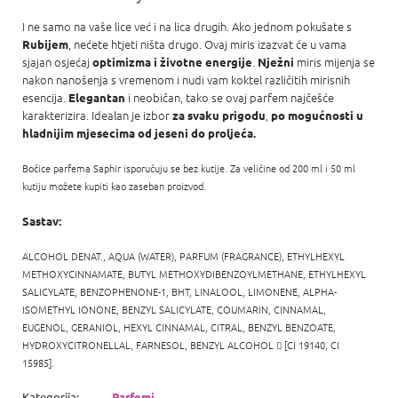
I ne samo na vaše lice već i na lica drugih. Ako jednom pokušate s
, nećete htjeti ništa drugo. Ovaj miris izazvat će u vama
Rubijem
sjajan osjećaj
.
miris mijenja se
optimizma i životne energije
Nježni
nakon nanošenja s vremenom i nudi vam koktel različitih mirisnih
esencija.
i neobičan, tako se ovaj parfem najčešće
Elegantan
karakterizira. Idealan je izbor
,
za svaku prigodu
po mogućnosti u
hladnijim mjesecima od
jeseni do proljeća.
Bočice parfema Saphir isporučuju se bez kutije. Za veličine od 200 ml i 50 ml
kutiju možete kupiti kao zaseban proizvod.
Sastav:
ALCOHOL DENAT., AQUA (WATER), PARFUM (FRAGRANCE), ETHYLHEXYL
METHOXYCINNAMATE, BUTYL METHOXYDIBENZOYLMETHANE, ETHYLHEXYL
SALICYLATE, BENZOPHENONE-1, BHT, LINALOOL, LIMONENE, ALPHA-
ISOMETHYL IONONE, BENZYL SALICYLATE, COUMARIN, CINNAMAL,
EUGENOL, GERANIOL, HEXYL CINNAMAL, CITRAL, BENZYL BENZOATE,
HYDROXYCITRONELLAL, FARNESOL, BENZYL ALCOHOL

[CI 19140, CI
15985].
Kategorija
:
Parfemi