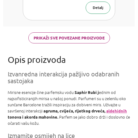
cijenu:
Dior J'adore,
Versace
Detalj
Bright Crystal,
Armani Acqua
di Gioia,
Chanel Coco
Mademoiselle
PRIKAŽI SVE POVEZANE PROIZVODE
a Carolina
Herrera Good
girl
Izvanredna interakcija pažljivo odabranih
sastojaka
Mirisne esencije čine parfemsku vodu
ednim od
Saphir Rubi j
najsofisticiranijih mirisa u našoj ponudi. Parfumeri su u zelenilu oko
sunčane Barcelone tražili inspiraciju za dobiveni miris. Uživajte u
savršenoj interakciji
agruma, cvijeća, rijetkog drveća,
aldehidnih
Parfem se jako dobro drži i doslovno će
tonova i akorda mahovine.
očarati vašu kožu.
Izmamite osmijeh na lice