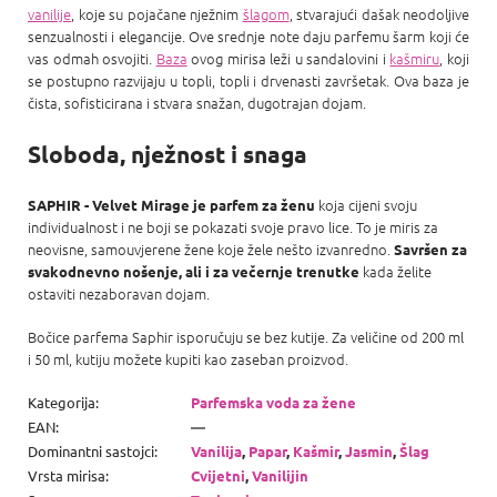
vanilije
, koje su pojačane nježnim
šlagom
, stvarajući dašak neodoljive
senzualnosti i elegancije. Ove srednje note daju parfemu šarm koji će
vas odmah osvojiti.
Baza
ovog mirisa leži u sandalovini i
kašmiru
, koji
se postupno razvijaju u topli, topli i drvenasti završetak. Ova baza je
čista, sofisticirana i stvara snažan, dugotrajan dojam.
Sloboda, nježnost i snaga
koja cijeni svoju
SAPHIR - Velvet Mirage je parfem za ženu
individualnost i ne boji se pokazati svoje pravo lice. To je miris za
neovisne, samouvjerene žene koje žele nešto izvanredno.
Savršen za
kada želite
svakodnevno nošenje, ali i za večernje trenutke
ostaviti nezaboravan dojam.
Bočice parfema Saphir isporučuju se bez kutije. Za veličine od 200 ml
i 50 ml, kutiju možete kupiti kao zaseban proizvod.
Kategorija
:
Parfemska voda za žene
EAN
:
—
Dominantni sastojci
:
Vanilija
,
Papar
,
Kašmir
,
Jasmin
,
Šlag
Vrsta mirisa
:
Cvijetni
,
Vanilijin