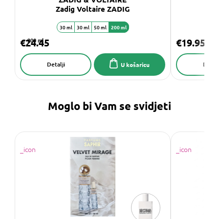
Zadig Voltaire ZADIG
Eden
30 ml
30 ml
50 ml
200 ml
€24.45
200 ml
€19.95
Detalji
Detalj
U košaricu
Moglo bi Vam se svidjeti