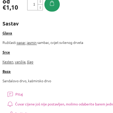
od
€1,10
Izmjeri
cijenu:
Sastav
Glava
Ružičasti
papar
,
jasmin
sambac, cvijet svilenog drveta
Srce
Kesten
,
vanilija
,
šlag
Baza
Sandalovo drvo, kašmirsko drvo
Pitaj
Čuvar cijene još nije postavljen, molimo odaberite barem jedn