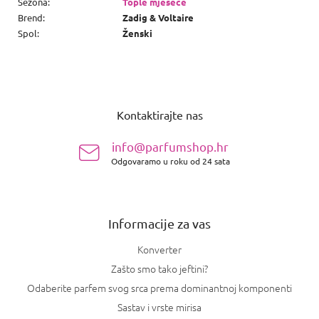
Sezona
:
Tople mjesece
Brend
:
Zadig & Voltaire
Spol
:
Ženski
P
o
Kontaktirajte nas
d
n
info@parfumshop.hr
o
Odgovaramo u roku od 24 sata
ž
j
e
Informacije za vas
Konverter
Zašto smo tako jeftini?
Odaberite parfem svog srca prema dominantnoj komponenti
Sastav i vrste mirisa