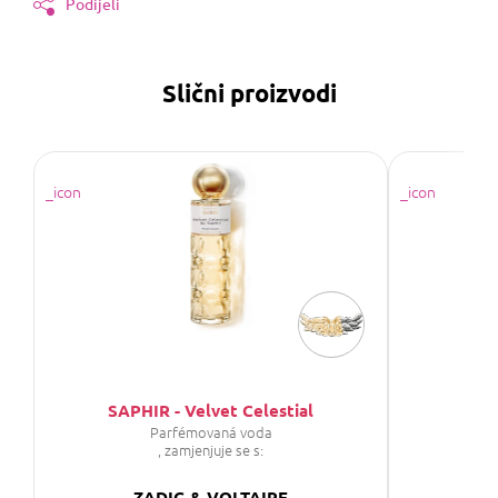
Podijeli
Slični proizvodi
SAPHIR - Velvet Celestial
Parfémovaná voda
P
, zamjenjuje se s:
ZADIG & VOLTAIRE