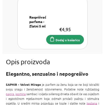
Raspršivač
parfema -
Zlatni 5 ml
€4,95
Raspršivač
parfema 5
ml
Dodaj u košaricu
Elegantno, senzualno i nepogrešivo
je parfem za ženu koja se ne boji istražiti
SAPHIR - Velvet Mirage
svoju snagu i ženstvenost istovremeno. Početne note ružičastog
papra
,
jasmina
sambac i cvijeta svilenog drveta obavit će vas svježom
i egzotičnom mješavinom koja odmah privlači pažnju i stimulira
osjetila. U sredini mirisa pojavljuju se tople i slatke note
kestena
i