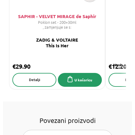
SAPHIR - VELVET MIRAGE de Saphir
UTU
Poklon set - 200+30ml
, zamjenjuje se s:
ZADIG & VOLTAIRE
Z
This Is Her
€29.90
€12.20
30 ml
Detalji
Detalj
U košaricu
Povezani proizvodi