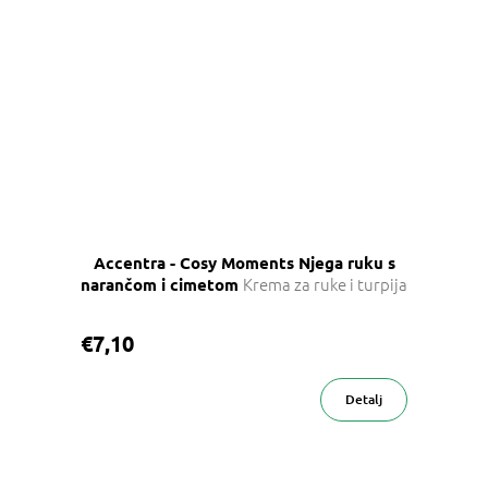
Accentra - Cosy Moments Njega ruku s
Krema za ruke i turpija
narančom i cimetom
€7,10
Detalj