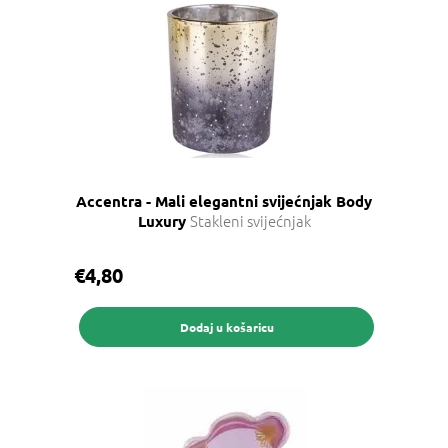
p
i
s
p
r
o
i
z
v
Accentra - Mali elegantni svijećnjak Body
o
Stakleni svijećnjak
Luxury
d
a
€4,80
Dodaj u košaricu