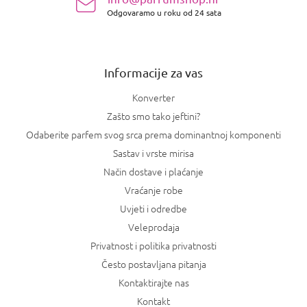
o
t
Odgovaramo u roku od 24 sata
ž
a
j
n
e
j
a
Informacije za vas
Konverter
Zašto smo tako jeftini?
Odaberite parfem svog srca prema dominantnoj komponenti
Sastav i vrste mirisa
Način dostave i plaćanje
Vraćanje robe
Uvjeti i odredbe
Veleprodaja
Privatnost i politika privatnosti
Često postavljana pitanja
Kontaktirajte nas
Kontakt