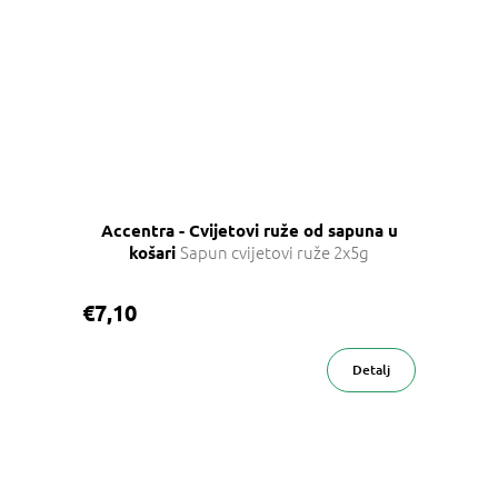
Accentra - Cvijetovi ruže od sapuna u
Sapun cvijetovi ruže 2x5g
košari
€7,10
Detalj