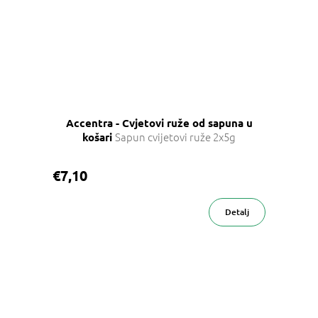
Accentra - Cvjetovi ruže od sapuna u
Sapun cvijetovi ruže 2x5g
košari
€7,10
Detalj