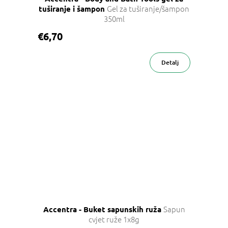
Gel za tuširanje/šampon
tuširanje i šampon
350ml
€6,70
Detalj
Sapun
Accentra - Buket sapunskih ruža
cvjet ruže 1x8g