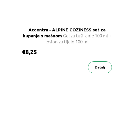
Accentra - ALPINE COZINESS set za
Gel za tuširanje 100 ml +
kupanje s mašnom
losion za tijelo 100 ml
€8,25
Detalj