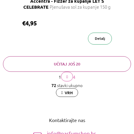
Accentra - Fizzer za kupanje LET´S
Pjenušava sol za kupanje 150 g
CELEBRATE
€4,95
Detalj
UČITAJ JOŠ 20
OTVORI
P
4
1
K
a
FILTER
o
g
stavki ukupno
72
i
n
VRH
n
t
a
r
c
o
P
i
l
o
j
e
a
Kontaktirajte nas
d
l
i
n
s
info@parfumshop.hr