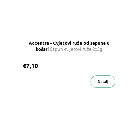
Accentra - Cvjetovi ruže od sapuna u
Sapun cvijetovi ruže 2x5g
košari
€7,10
Detalj