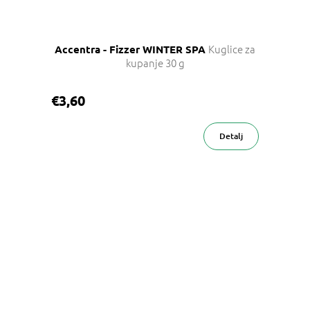
Kuglice za
Accentra - Fizzer WINTER SPA
kupanje 30 g
€3,60
Detalj