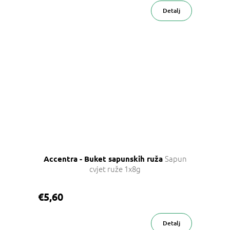
Detalj
Sapun
Accentra - Buket sapunskih ruža
cvjet ruže 1x8g
€5,60
Detalj