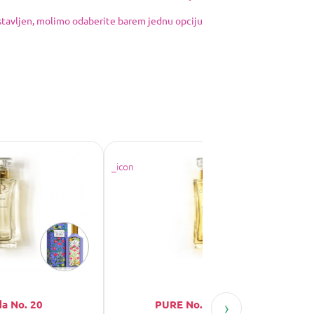
ostavljen, molimo odaberite barem jednu opciju
›
a No. 20
PURE No. 2455 (=99)