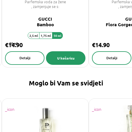
Parfemska voda za žene
Parfemska 
, zamjenjuje se s:
, zamjen
GUCCI
GU
Bamboo
Flora Gorge
2,5 ml
1,75 ml
50 ml
€14.90
50 ml
€14.90
Detalji
Detalji
U košaricu
Moglo bi Vam se svidjeti