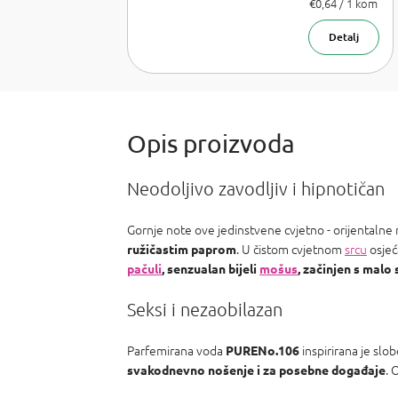
Lancome La
Izmjeri
€0,64 / 1 kom
cijenu:
Vie est belle,
Armani Sí,
Detalj
Chanel Coco
Mademoiselle,
PR Olympea,
Chloe Chloe,
PR Invictus,
Baccarat R.
540 a Armani
Acqua d
Neodoljivo zavodljiv i hipnotičan
Gornje note ove jedinstvene cvjetno - orijentalne
. U čistom cvjetnom
srcu
osjeć
ružičastim paprom
pačuli
, senzualan bijeli
mošus
, začinjen s malo
Seksi i nezaobilazan
Parfemirana voda
inspirirana je slo
PURENo.106
. 
svakodnevno nošenje i za posebne događaje