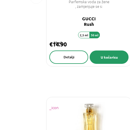
Parfemska voda za žene
, zamjenjuje se s:
GUCCI
Rush
2,5 ml
50 ml
€14.90
50 ml
Detalji
U košaricu