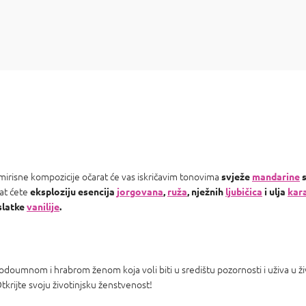
 mirisne kompozicije očarat će vas iskričavim tonovima
svježe
mandarine
s
at ćete
eksploziju esencija
jorgovana
,
ruža
, nježnih
ljubičica
i ulja
kara
 slatke
vanilije
.
bodoumnom i hrabrom ženom koja voli biti u središtu pozornosti i uživa u ž
Otkrijte svoju životinjsku ženstvenost!