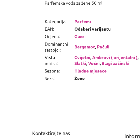
Parfemska voda za žene 50 ml
Kategorija
:
Parfemi
EAN
:
Odaberi varijantu
Ocjena
:
Gucci
Dominantni
Bergamot
,
Pačuli
sastojci
:
Vrsta
Cvijetni
,
Ambrovi ( orijentalni )
,
mirisa
:
Slatki
,
Voćni
,
Blagi začinski
Sezona
:
Hladne mjesece
Seks
:
Žene
P
o
d
n
Kontaktirajte nas
Inform
o