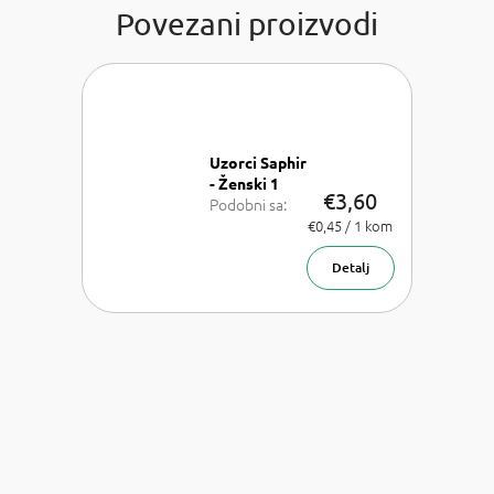
Povezani proizvodi
Uzorci Saphir
- Ženski 1
€3,60
Podobni sa:
Chloe Chloe,
Izmjeri
€0,45 / 1 kom
cijenu:
Dior J'adore,
Versace
Detalj
Bright Crystal,
Armani Acqua
di Gioia,
Chanel Coco
Mademoiselle
a Carolina
Herrera Good
girl