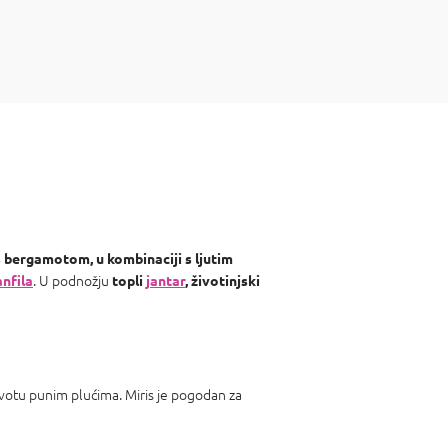
 bergamotom, u kombinaciji s ljutim
. U podnožju
nfila
topli
jantar
, životinjski
ivotu punim plućima. Miris je pogodan za