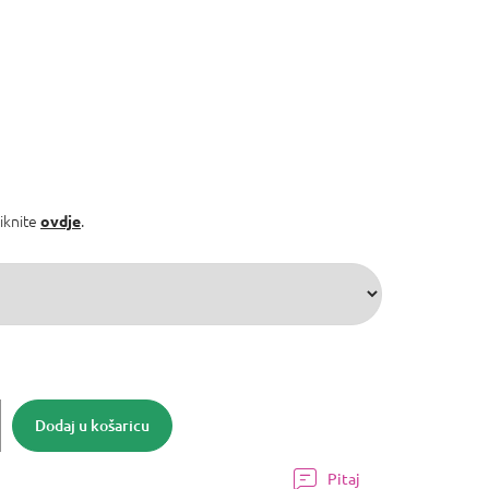
liknite
.
ovdje
Dodaj u košaricu
Pitaj