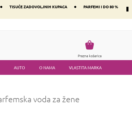
•
•
TISUĆE ZADOVOLJNIH KUPACA
PARFEMI I DO 80 %
Način dostave i plaćanje
Vraćanje robe
Uvjeti i odredbe
Košarica
Prazna košarica
AUTO
O NAMA
VLASTITA MARKA
arfemska voda za žene