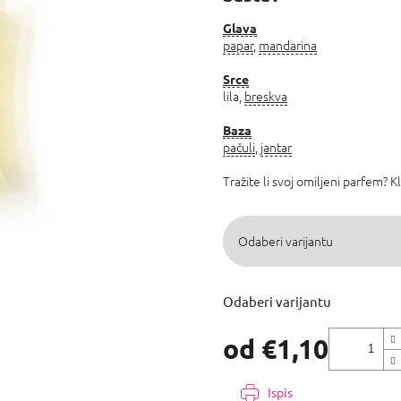
4,8
od
Glava
papar
,
mandarina
5
zvjezdica.
Srce
lila,
breskva
Baza
pačuli
,
jantar
Tražite li svoj omiljeni parfem? K
Odaberi varijantu
od
€1,10
Izmjeri
cijenu:
Ispis