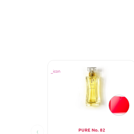
‹
PURE No. 82