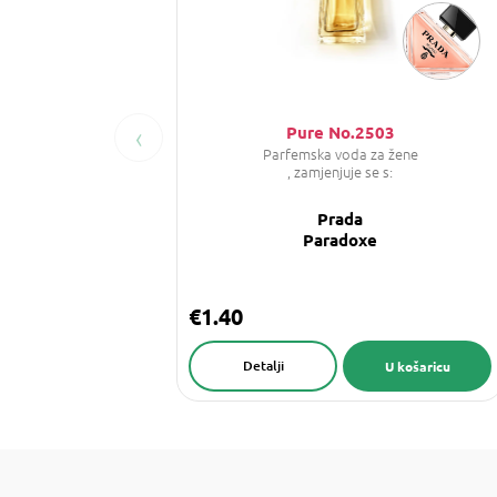
‹
Pure No.2503
Parfemska voda za žene
, zamjenjuje se s:
Prada
Paradoxe
€1.40
Detalji
U košaricu