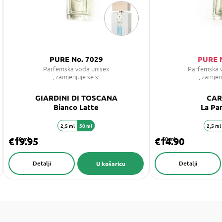
PURE No. 7029
PURE 
Parfemska voda unisex
Parfemska 
, zamjenjuje se s:
, zamjen
GIARDINI DI TOSCANA
CAR
Bianco Latte
La Pa
2,5 ml
50 ml
2,5 ml
€19.95
50 ml
€14.90
50 ml
Detalji
Detalji
U košaricu