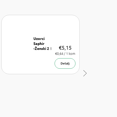
Uzorci
Saphir
€5,15
8
-Ženski 2
x uzorak
Izmjeri
€0,64 / 1 kom
cijenu:
parfema
1,75 ml
Detalj
Sljedeći
proizvod