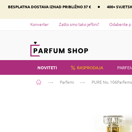
Preskoči
•
BESPLATNA DOSTAVA IZNAD PRIBLIŽNO 37 €
400+ SVJETS
na
sadržaj
Konverter
Zašto smo tako jeftini?
Odaberite p
NOVITETI
RASPRODAJA
PARFEM
Početna
Parfemi
PURE No. 106
Parfems