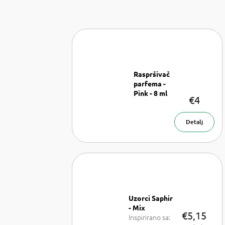
Raspršivač
parfema -
Pink - 8 ml
€4
Raspršivač
parfema- 8
ml
Detalj
Uzorci Saphir
- Mix
€5,15
Inspirirano sa: