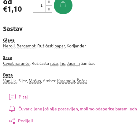
od
€1,10
Izmjeri
cijenu:
Sastav
Glava
Neroli
,
Bergamot
, Ružičasti
papar
, Korijander
Srce
Cvijet naranče
, Ružičasta
ruža
,
Iris
,
Jasmin
Sambac
Baza
Vanilija
, Sljez,
Mošus
, Amber,
Karamela
,
Šećer
Pitaj
Čuvar cijene još nije postavljen, molimo odaberite barem jedn
Podijeli