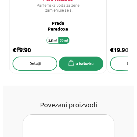
Parfemska voda za žene
P
, zamjenjuje se s:
Prada
C
Paradoxe
2,5 ml
50 ml
€19.90
50 ml
€19.90
Detalji
Detalj
U košaricu
Povezani proizvodi