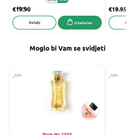
€19.90
50 ml
€19.95
Detalji
Detalj
U košaricu
Moglo bi Vam se svidjeti
Pure No.2503