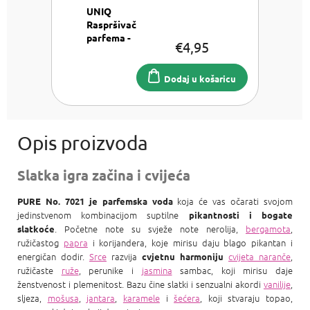
UNIQ
Raspršivač
parfema -
€4,95
Srebrni
Raspršivač
parfema 8
Dodaj u košaricu
ml
Slatka igra začina i cvijeća
koja će vas očarati svojom
PURE No. 7021 je parfemska voda
jedinstvenom kombinacijom suptilne
pikantnosti i bogate
. Početne note su svježe note nerolija,
bergamota
,
slatkoće
ružičastog
papra
i korijandera, koje mirisu daju blago pikantan i
energičan dodir.
Srce
razvija
cvijeta naranče
,
cvjetnu harmoniju
ružičaste
ruže
, perunike i
jasmina
sambac, koji mirisu daje
ženstvenost i plemenitost. Bazu čine slatki i senzualni akordi
vanilije
,
sljeza,
mošusa
,
jantara
,
karamele
i
šećera
, koji stvaraju topao,