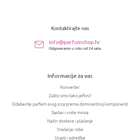
P
o
Kontaktirajte nas
d
n
info@parfumshop.hr
o
Odgovaramo u roku od 24 sata
ž
j
e
Informacije za vas
Konverter
Zašto smo tako jeftini?
Odaberite parfem svog srca prema dominantnoj komponenti
Sastav i vrste mirisa
Način dostave i plaćanje
Vraćanje robe
Uvjeti i odredbe