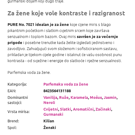
gurmanski dojam koji dugo traje.
Za žene koje vole kontraste i razigranost
koje cijene miris s blago
PURE No. 7021 idealan je za žene
pikantnim početkom i slatkim cvjetnim srcem koje završava
senzualnom i toplom bazom. Ovaj miris
savršen je za večernje
i posebne trenutke kada želite izgledati jedinstveno i
prigode
zavodljivo. Zahvaljujući svom složenom i sofisticiranom sastavu,
prikladan je tijekom cijele godine i istaknut će vašu osobnost punu
kontrasta - od svježine i energije do slatkoće i nježne senzualnosti.
Parfemska voda za žene.
Kategorija
:
Parfemska voda za žene
EAN
:
8423564131188
Dominantni
Vanilija
,
Ruže
,
Karamela
,
Mošus
,
Jasmin
,
sastojci
:
Neroli
Cvijetni
,
Slatki
,
Aromatični
,
Začinski
,
Vrsta mirisa
:
Gurmanski
Brend
:
Kilian
Spol
:
Ženski