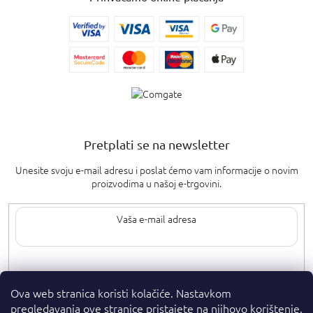
Pretplati se na newsletter
Unesite svoju e-mail adresu i poslat ćemo vam informacije o novim
proizvodima u našoj e-trgovini.
Upisom svoje e-pošte pristajete na
uvjete privatnosti
.
Ova web stranica koristi kolačiće. Nastavkom
pregledavanja ove stranice pristajete na njihovo korištenje.