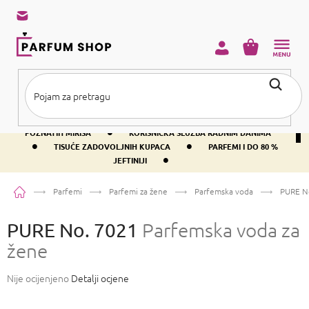
Preskoči
na
sadržaj
KOŠARICA
•
BESPLATNA DOSTAVA IZNAD PRIBLIŽNO 37 €
400+ SVJETSKI
•
POZNATIH MIRISA
KORISNIČKA SLUŽBA RADNIM DANIMA
•
•
TISUĆE ZADOVOLJNIH KUPACA
PARFEMI I DO 80 %
•
JEFTINIJI
Početna
Parfemi
Parfemi za žene
Parfemska voda
PURE N
PURE No. 7021
Parfemska voda za
žene
Prosječna
Nije ocijenjeno
Detalji ocjene
ocjena
proizvoda