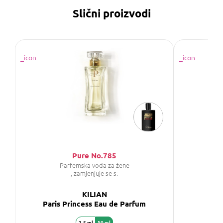
Slični proizvodi
Pure No.785
Parfemska voda za žene
P
, zamjenjuje se s:
KILIAN
Paris Princess Eau de Parfum
Eden
2,5 ml
50 ml