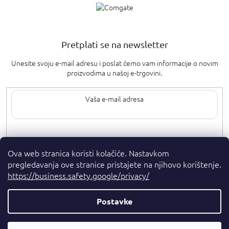
Pretplati se na newsletter
Unesite svoju e-mail adresu i poslat ćemo vam informacije o novim
proizvodima u našoj e-trgovini.
Upisom svoje e-pošte pristajete na
uvjete privatnosti
.
Ova web stranica koristi kolačiće. Nastavkom
pregledavanja ove stranice pristajete na njihovo korištenje.
https://business.safety.google/privacy/
Postavke
Autorska prava 2026
. Sva prava pridržana.
Parfumshop.hr