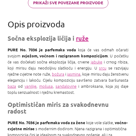
PRIKAŽI SVE POVEZANE PROIZVODE
Sočna eksplozija ličija i
ruže
koja će vas odmah očarati
PURE No. 7036 je parfemska voda
svojom
. U početku
svježom, voćnom i razigranom kompozicijom
će vas dočekati sočna eksplozija ličija, crvene
jabuke
i crnog ribiza,
koji mirisu daju neodoljivu slatkoću i energiju. U
srcu
se razvijaju
nježne cvjetne note ruže,
božura
i
jasmina
, koje mirisu daju ženstvenu
eleganciju i lakoću. Cijelu kompoziciju savršeno zatvara baršunasta
baza
od
vanilije
,
mošusa
,
sandalovine
i ambroksana, koja joj daje
toplu senzualnost i nježnu kremastost.
Optimističan miris za svakodnevnu
radost
koje vole slatke,
PURE No. 7036 je parfemska voda za žene
voćno-
s modernim dodirom. Njena razigrana i optimistična
cvjetne mirise
kompozicija čini je idealnom za svakodnevno nošenje, ali i za