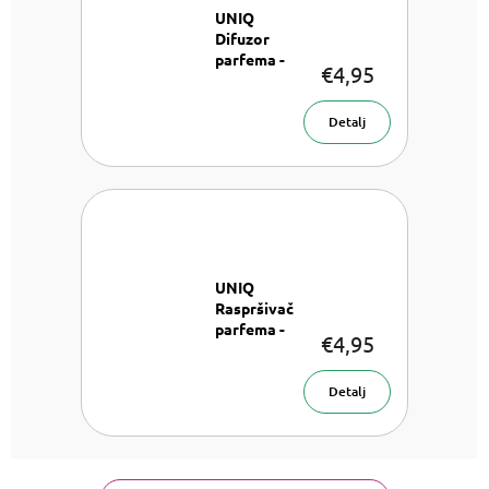
UNIQ
Difuzor
parfema -
€4,95
Ružičasti
Raspršivač
parfema 8
Detalj
ml
UNIQ
Raspršivač
parfema -
€4,95
Zlatni
Raspršivač
parfema 8
Detalj
ml