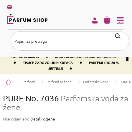
Preskoči
na
sadržaj
KOŠARICA
•
BESPLATNA DOSTAVA IZNAD PRIBLIŽNO 37 €
400+ SVJETSKI
•
POZNATIH MIRISA
KORISNIČKA SLUŽBA RADNIM DANIMA
•
•
TISUĆE ZADOVOLJNIH KUPACA
PARFEMI I DO 80 %
•
JEFTINIJI
Početna
Parfemi
Parfemi za žene
Parfemska voda
PURE N
PURE No. 7036
Parfemska voda za
žene
Prosječna
Nije ocijenjeno
Detalji ocjene
ocjena
proizvoda