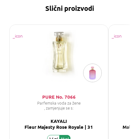
Slični proizvodi
PURE No. 7066
Parfemska voda za žene
P
, zamjenjuje se s:
KAYALI
Fleur Majesty Rose Royale | 31
Maldive
2,5 ml
50 ml