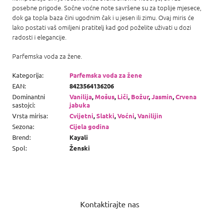
posebne prigode. Sočne voćne note savršene su za toplije mjesece,
dok ga topla baza čini ugodnim čak i u jesen ili zimu. Ovaj miris će
lako postati vaš omiljeni pratitelj kad god poželite uživati ​​u dozi
radosti i elegancije.
Parfemska voda za žene.
Kategorija
:
Parfemska voda za žene
EAN
:
8423564136206
Dominantni
Vanilija
,
Mošus
,
Liči
,
Božur
,
Jasmin
,
Crvena
sastojci
:
jabuka
Vrsta mirisa
:
Cvijetni
,
Slatki
,
Voćni
,
Vanilijin
Sezona
:
Cijela godina
Brend
:
Kayali
Spol
:
Ženski
P
o
Kontaktirajte nas
d
n