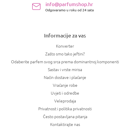
info@parfumshop.hr
o
Odgovaramo u roku od 24 sata
ž
j
e
Informacije za vas
Konverter
Zašto smo tako jeftini?
Odaberite parfem svog srca prema dominantnoj komponenti
Sastav i vrste mirisa
Način dostave i plaćanje
Vraćanje robe
Uvjeti i odredbe
Veleprodaja
Privatnost i politika privatnosti
Često postavljana pitanja
Kontaktirajte nas