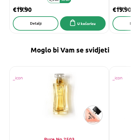
€19.90
50 ml
€19.90
50 ml
Detalji
Detalj
U košaricu
Moglo bi Vam se svidjeti
Pure No.2503