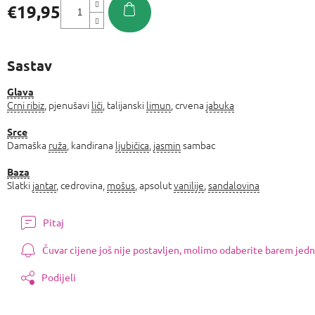
€19,95
Izmjeri
cijenu:
Sastav
Glava
Crni ribiz
, pjenušavi
liči
, talijanski
limun
, crvena
jabuka
Srce
Damaška
ruža
, kandirana
ljubičica
,
jasmin
sambac
Baza
Slatki
jantar
, cedrovina,
mošus
, apsolut
vanilije
,
sandalovina
Pitaj
Čuvar cijene još nije postavljen, molimo odaberite barem jedn
Podijeli