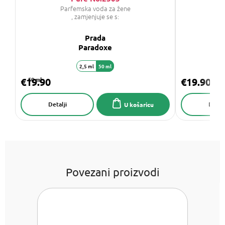
Parfemska voda za žene
P
, zamjenjuje se s:
Prada
C
Paradoxe
2,5 ml
50 ml
€19.90
50 ml
€19.90
Detalji
Detalj
U košaricu
Povezani proizvodi