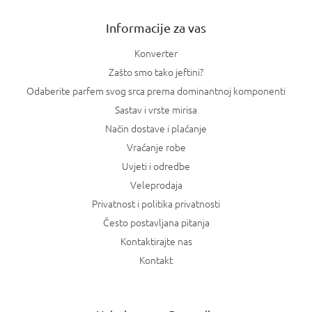
e
Informacije za vas
Konverter
Zašto smo tako jeftini?
Odaberite parfem svog srca prema dominantnoj komponenti
Sastav i vrste mirisa
Način dostave i plaćanje
Vraćanje robe
Uvjeti i odredbe
Veleprodaja
Privatnost i politika privatnosti
Često postavljana pitanja
Kontaktirajte nas
Kontakt