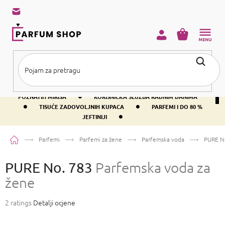
Preskoči
na
sadržaj
KOŠARICA
•
BESPLATNA DOSTAVA IZNAD PRIBLIŽNO 37 €
400+ SVJETSKI
•
POZNATIH MIRISA
KORISNIČKA SLUŽBA RADNIM DANIMA
•
•
TISUĆE ZADOVOLJNIH KUPACA
PARFEMI I DO 80 %
•
JEFTINIJI
Početna
Parfemi
Parfemi za žene
Parfemska voda
PURE N
PURE No. 783
Parfemska voda za
žene
Prosječna
2 ratings
Detalji ocjene
ocjena
proizvoda