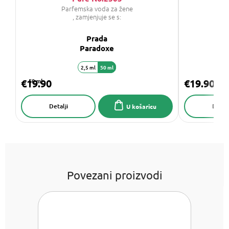
Parfemska voda za žene
P
, zamjenjuje se s:
Prada
C
Paradoxe
2,5 ml
50 ml
€19.90
50 ml
€19.90
Detalji
Detalj
U košaricu
Povezani proizvodi