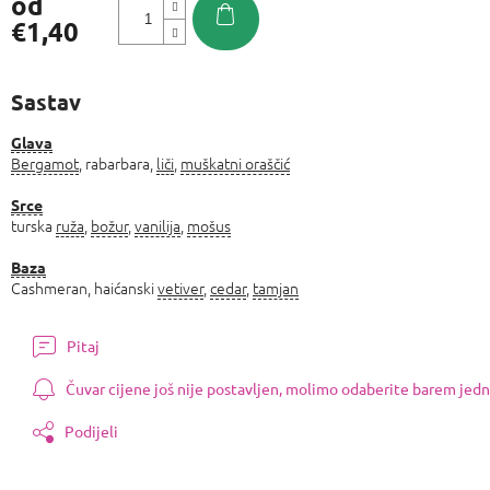
od
€1,40
Izmjeri
cijenu:
Sastav
Glava
Bergamot
, rabarbara,
liči
,
muškatni oraščić
Srce
turska
ruža
,
božur
,
vanilija
,
mošus
Baza
Cashmeran, haićanski
vetiver
,
cedar
,
tamjan
Pitaj
Čuvar cijene još nije postavljen, molimo odaberite barem jedn
Podijeli