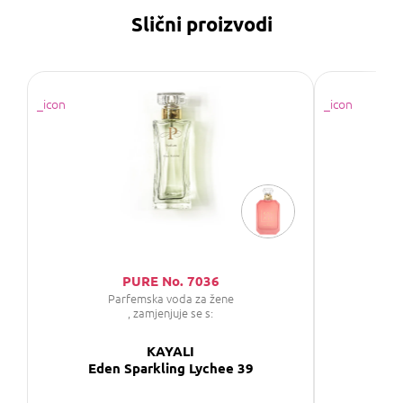
Slični proizvodi
PURE No. 7036
Parfemska voda za žene
P
, zamjenjuje se s:
KAYALI
Eden Sparkling Lychee 39