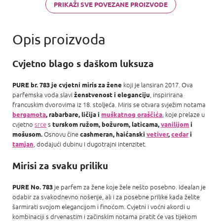
PRIKAŽI SVE POVEZANE PROIZVODE
Cvjetno blago s daškom luksuza
koji je lansiran 2017. Ova
PURE br. 783 je cvjetni miris za žene
parfemska voda slavi
, inspirirana
ženstvenost i eleganciju
francuskim dvorovima iz 18. stoljeća. Miris se otvara svježim notama
, koje prelaze u
bergamota
, rabarbare, ličija i
muškatnog oraščića
cvjetno
srce
s
turskom ružom, božurom, laticama,
vanilijom
i
Osnovu čine
mošusom.
cashmeran, haićanski
vetiver
,
cedar
i
, dodajući dubinu i dugotrajni intenzitet.
tamjan
Mirisi za svaku priliku
je parfem za žene koje žele nešto posebno. Idealan je
PURE No. 783
odabir za svakodnevno nošenje, ali i za posebne prilike kada želite
šarmirati svojom elegancijom i finoćom. Cvjetni i voćni akordi u
kombinaciji s drvenastim i začinskim notama pratit će vas tijekom