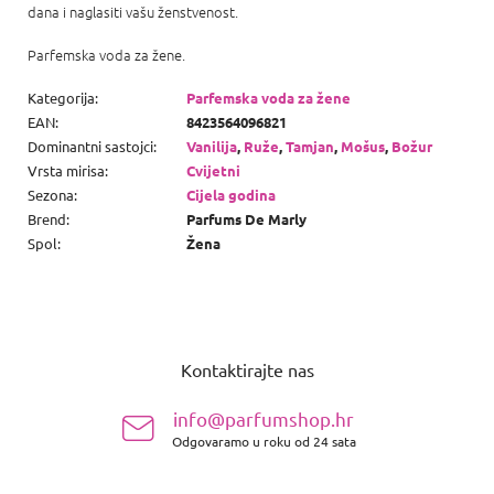
dana i naglasiti vašu ženstvenost.
Parfemska voda za žene.
Kategorija
:
Parfemska voda za žene
EAN
:
8423564096821
Dominantni sastojci
:
Vanilija
,
Ruže
,
Tamjan
,
Mošus
,
Božur
Vrsta mirisa
:
Cvijetni
Sezona
:
Cijela godina
Brend
:
Parfums De Marly
Spol
:
Žena
P
o
Kontaktirajte nas
d
n
info@parfumshop.hr
o
Odgovaramo u roku od 24 sata
ž
j