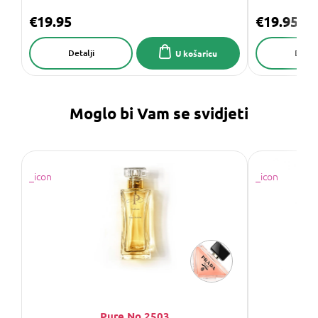
€19.95
€19.95
Detalji
Detalj
U košaricu
Moglo bi Vam se svidjeti
Pure No.2503