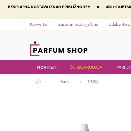
Preskoči
•
BESPLATNA DOSTAVA IZNAD PRIBLIŽNO 37 €
400+ SVJETS
na
sadržaj
Konverter
Zašto smo tako jeftini?
Odaberite p
NOVITETI
RASPRODAJA
PARFEM
Početna
Marka
UNIQ
P
o