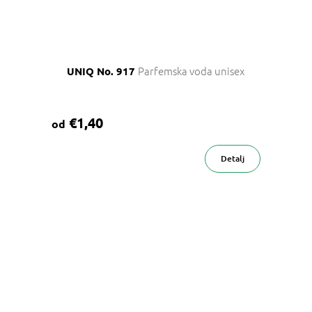
Parfemska voda unisex
UNIQ No. 917
€1,40
od
Detalj