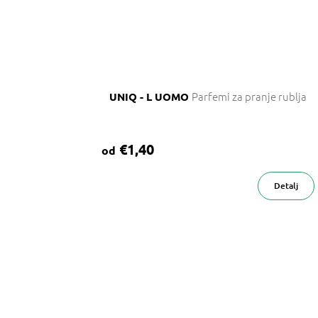
Parfemi za pranje rublja
UNIQ - L UOMO
€1,40
od
Detalj