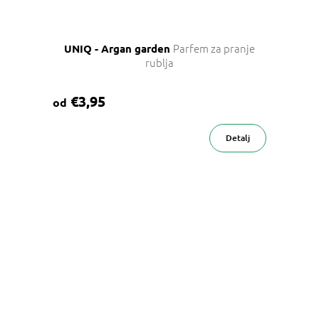
Parfem za pranje
UNIQ - Argan garden
rublja
€3,95
od
Detalj