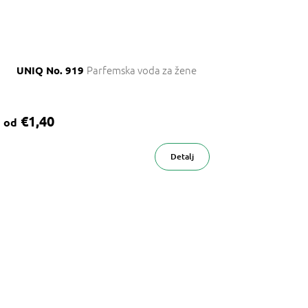
Parfemska voda za žene
UNIQ No. 919
€1,40
od
Detalj