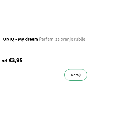
Parfemi za pranje rublja
UNIQ - My dream
€3,95
od
Detalj