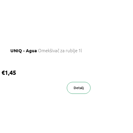
Omekšivač za rublje 1l
UNIQ - Agua
€1,45
Detalj