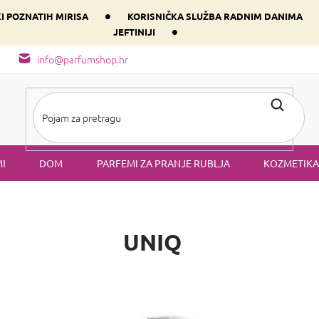
•
KI POZNATIH MIRISA
KORISNIČKA SLUŽBA RADNIM DANIMA
•
JEFTINIJI
arfem svog srca prema dominantnoj komponenti
Sastav i vrste mirisa
info@parfumshop.hr
I
DOM
PARFEMI ZA PRANJE RUBLJA
KOZMETIKA
UNIQ