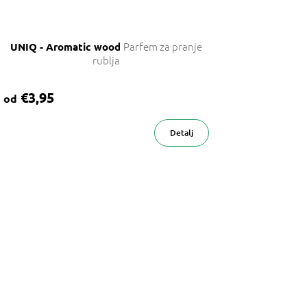
Parfem za pranje
UNIQ - Aromatic wood
rublja
€3,95
od
Detalj