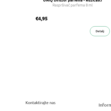
UNIQ Difuzor parfema - Ružičasti
Raspršivač parfema 8 ml
€4,95
Detalj
P
o
d
n
Kontaktirajte nas
Inform
o