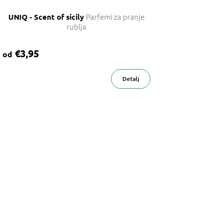
Parfemi za pranje
UNIQ - Scent of sicily
rublja
€3,95
od
Detalj