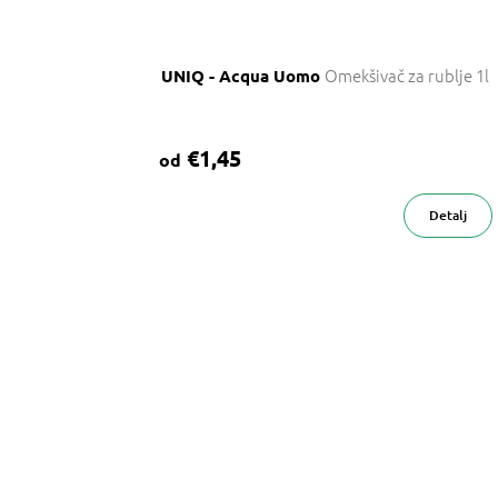
Omekšivač za rublje 1l
UNIQ - Acqua Uomo
€1,45
od
Detalj