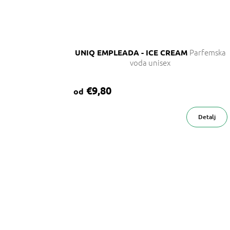
Parfemska
UNIQ EMPLEADA - ICE CREAM
voda unisex
€9,80
od
Detalj