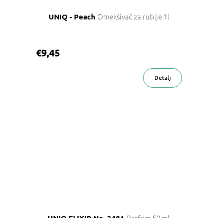
Omekšivač za rublje 1l
UNIQ - Peach
€9,45
Detalj
Parfem 50 ml