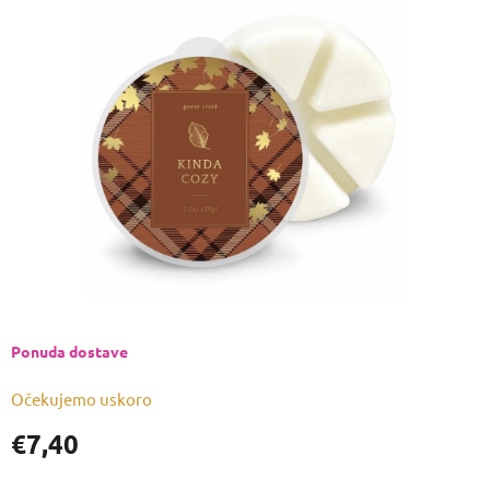
je
0,0
od
5
zvjezdica.
Ponuda dostave
Očekujemo uskoro
€7,40
Izmjeri
cijenu: