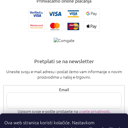
Prihvaćamo online plaćanja
Pretplati se na newsletter
Unesite svoju e-mail adresu i poslat ćemo vam informacije o novim
proizvodima u našoj e-trgovini.
Email
Upisom svoje e-pošte pristajete na
uvjete privatnosti
.
Ova web stranica koristi kolačiće. Nastavkom
PRETPLATI SE