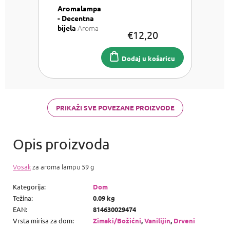
Aromalampa
- Decentna
Aroma
bijela
€12,20
Lampa
Dodaj u košaricu
PRIKAŽI SVE POVEZANE PROIZVODE
Vosak
za aroma lampu 59 g
Kategorija
:
Dom
Težina
:
0.09 kg
EAN
:
814630029474
Vrsta mirisa za dom
:
Zimski/Božićni
,
Vanilijin
,
Drveni