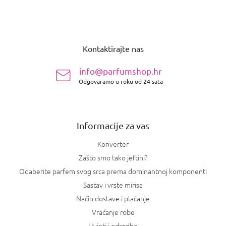
P
o
Kontaktirajte nas
d
n
info@parfumshop.hr
o
Odgovaramo u roku od 24 sata
ž
j
e
Informacije za vas
Konverter
Zašto smo tako jeftini?
Odaberite parfem svog srca prema dominantnoj komponenti
Sastav i vrste mirisa
Način dostave i plaćanje
Vraćanje robe
Uvjeti i odredbe