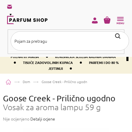
Preskoči
na
sadržaj
KOŠARICA
•
BESPLATNA DOSTAVA IZNAD PRIBLIŽNO 37 €
400+ SVJETSKI
•
POZNATIH MIRISA
KORISNIČKA SLUŽBA RADNIM DANIMA
•
•
TISUĆE ZADOVOLJNIH KUPACA
PARFEMI I DO 80 %
•
JEFTINIJI
Početna
Dom
Goose Creek - Prilično ugodno
Vosak za aroma lampu 59 g
Goose Creek - Prilično ugodno
Vosak za aroma lampu 59 g
Prosječna
Nije ocijenjeno
Detalji ocjene
ocjena
proizvoda