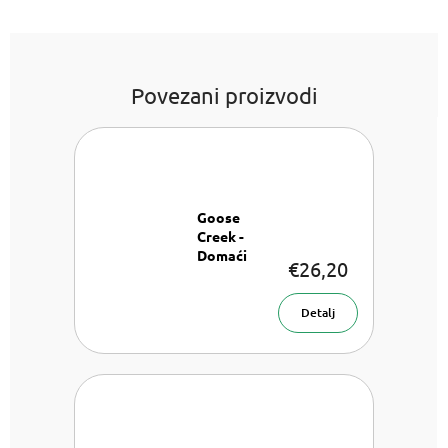
Povezani proizvodi
Goose
Creek -
Domaći
€26,20
brownies
Aromatična
svijeća u
Detalj
staklu 680 g