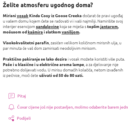
Želite atmosferu ugodnog doma?
dočarat će pravi ugođaj
Mirisni
vosak
Kinda Cosy iz Goose Creeka
u vašem domu kojem ćete se radovati vi i vaši najmiliji. Namirišite svoj
interijer esencijom
koja se miješa s
sandalovine
toplim
jantarom
,
mošusom od
kašmira
i slatkom
vanilijom
.
, zasićen velikom količinom mirisnih ulja, u
Visokokvalitetni parafin
par minuta će vaš dom zamirisati neodoljivim mirisom.
i vosak možete koristiti više puta.
Praktično pakiranje se lako dozira
, a za djelovanje nije
Paše i u klasične i u električne aroma lampe
potrebno dolijevati vodu. U mirisu domaćih kolačića, netom izvađenih
iz pećnice, moći ćete
uživati ​​od 50 do 80 sati.
Pitaj
Čuvar cijene još nije postavljen, molimo odaberite barem jedn
Podijeli