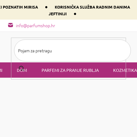
•
KI POZNATIH MIRISA
KORISNIČKA SLUŽBA RADNIM DANIMA
•
JEFTINIJI
arfem svog srca prema dominantnoj komponenti
Sastav i vrste mirisa
info@parfumshop.hr
I
DOM
PARFEMI ZA PRANJE RUBLJA
KOZMETIKA
a tijela
Maslac i ulja
c i ulja
 njegu svoje kože u obliku
maslaca i ulja za tijelo uz prirodnu ko
ti prirodnu ravnotežu i ostaviti ugodan osjećaj na koži.