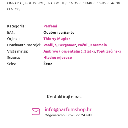
CINNAMAL, ISOEUGENOL,
LINALOOL

[CI 16035, CI 19140, CI 15985, CI
42090,
CI 60730].
Kategorija
:
Parfemi
EAN
:
Odaberi varijantu
Ocjena
:
Thierry Mugler
Dominantni sastojci
:
Vanilija
,
Bergamot
,
Pačuli
,
Karamela
Vrsta mirisa
:
Ambrovi ( orijentalni )
,
Slatki
,
Topli začinski
Sezona
:
Hladne mjesece
Seks
:
Žene
P
o
Kontaktirajte nas
d
n
info@parfumshop.hr
o
Odgovaramo u roku od 24 sata
ž
j