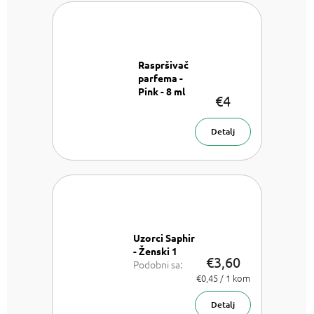
Raspršivač
parfema -
Pink - 8 ml
€4
Raspršivač
parfema- 8
ml
Detalj
Uzorci Saphir
- Ženski 1
€3,60
Podobni sa:
Chloe Chloe,
Izmjeri
€0,45 / 1 kom
cijenu:
Dior J'adore,
Versace
Detalj