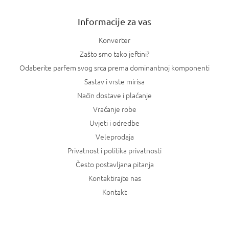
e
Informacije za vas
Konverter
Zašto smo tako jeftini?
Odaberite parfem svog srca prema dominantnoj komponenti
Sastav i vrste mirisa
Način dostave i plaćanje
Vraćanje robe
Uvjeti i odredbe
Veleprodaja
Privatnost i politika privatnosti
Često postavljana pitanja
Kontaktirajte nas
Kontakt