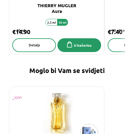
THIERRY MUGLER
Aura
2,5 ml
50 ml
€14.90
50 ml
€7.40
30 ml tester
Detalji
Detalj
U košaricu
Moglo bi Vam se svidjeti