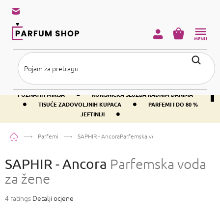
Preskoči
na
sadržaj
KOŠARICA
•
BESPLATNA DOSTAVA IZNAD PRIBLIŽNO 37 €
400+ SVJETSKI
•
POZNATIH MIRISA
KORISNIČKA SLUŽBA RADNIM DANIMA
•
•
TISUĆE ZADOVOLJNIH KUPACA
PARFEMI I DO 80 %
•
JEFTINIJI
Početna
Parfemi
SAPHIR - Ancora
Parfemska voda za žene
SAPHIR - Ancora
Parfemska voda
za žene
Prosječna
4 ratings
Detalji ocjene
ocjena
proizvoda