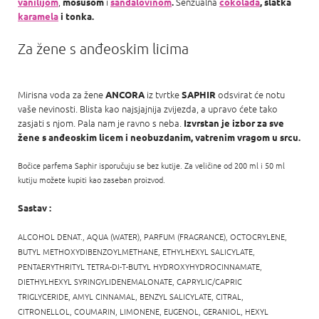
,
i
Senzualna
vanilijom
mošusom
sandalovinom
.
čokolada
, slatka
karamela
i tonka.
Za žene s anđeoskim licima
Mirisna voda za žene
iz tvrtke
odsvirat će notu
ANCORA
SAPHIR
vaše nevinosti. Blista kao najsjajnija zvijezda, a upravo ćete tako
zasjati s njom. Pala nam je ravno s neba.
Izvrstan je izbor za sve
žene s anđeoskim licem i neobuzdanim, vatrenim vragom u srcu.
Bočice parfema Saphir isporučuju se bez kutije. Za veličine od 200 ml i 50 ml
kutiju možete kupiti kao zaseban proizvod.
Sastav :
ALCOHOL DENAT., AQUA (WATER), PARFUM (FRAGRANCE), OCTOCRYLENE,
BUTYL METHOXYDIBENZOYLMETHANE, ETHYLHEXYL SALICYLATE,
PENTAERYTHRITYL TETRA-DI-T-BUTYL HYDROXYHYDROCINNAMATE,
DIETHYLHEXYL SYRINGYLIDENEMALONATE, CAPRYLIC/CAPRIC
TRIGLYCERIDE,
AMYL CINNAMAL, BENZYL SALICYLATE,
CITRAL,
CITRONELLOL,
COUMARIN,
LIMONENE,
EUGENOL,
GERANIOL,
HEXYL