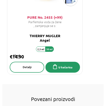
PURE No. 2455 (=99)
Parfemska voda za žene
, zamjenjuje se s:
THIERRY MUGLER
Angel
2,5 ml
50 ml
€14.90
50 ml
Detalji
U košaricu
Povezani proizvodi