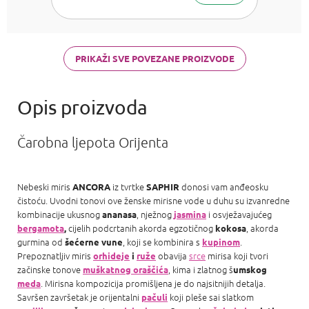
Bright Crystal,
Armani Acqua
di Gioia,
Chanel Coco
Mademoiselle
PRIKAŽI SVE POVEZANE PROIZVODE
a Carolina
Herrera Good
girl
Čarobna ljepota Orijenta
Nebeski miris
iz tvrtke
donosi vam anđeosku
ANCORA
SAPHIR
čistoću. Uvodni tonovi ove ženske mirisne vode u duhu su izvanredne
kombinacije ukusnog
, nježnog
i osvježavajućeg
ananasa
jasmina
cijelih podcrtanih akorda egzotičnog
, akorda
bergamota
,
kokosa
gurmina od
, koji se kombinira s
.
šećerne vune
kupinom
Prepoznatljiv miris
obavija
srce
mirisa koji tvori
orhideje
i
ruže
začinske tonove
, kima i zlatnog š
muškatnog oraščića
umskog
. Mirisna kompozicija promišljena je do najsitnijih detalja.
meda
Savršen završetak je orijentalni
koji pleše sai slatkom
pačuli