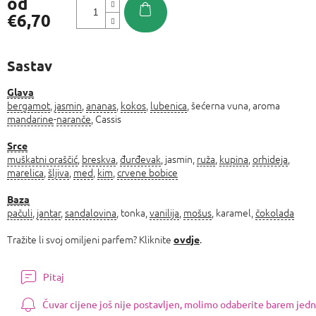
od
€6,70
Izmjeri
cijenu:
Sastav
Glava
bergamot
,
jasmin
,
ananas
,
kokos
,
lubenica
, šećerna vuna, aroma
mandarine
-
naranče
, Cassis
Srce
muškatni oraščić
,
breskva
,
đurđevak
, jasmin,
ruža
,
kupina
,
orhideja
,
marelica
,
šljiva
,
med
,
kim
,
crvene bobice
Baza
pačuli
,
jantar
,
sandalovina
, tonka,
vanilija
,
mošus
, karamel,
čokolada
Tražite li svoj omiljeni parfem? Kliknite
.
ovdje
Pitaj
Čuvar cijene još nije postavljen, molimo odaberite barem jedn