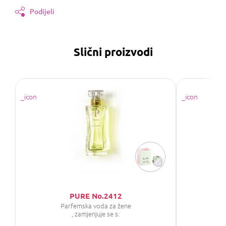
Podijeli
Slični proizvodi
PURE No.2412
SAP
Parfemska voda za žene
P
, zamjenjuje se s: