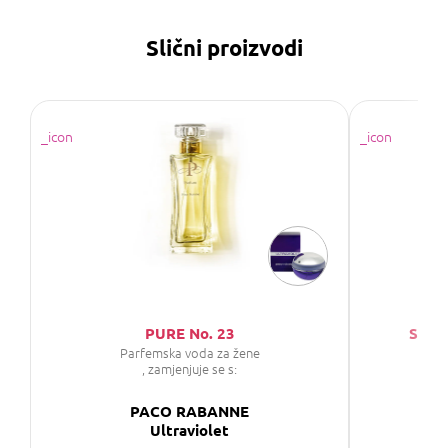
Slični proizvodi
PURE No. 23
SAPH
Parfemska voda za žene
P
, zamjenjuje se s:
PACO RABANNE
Ultraviolet