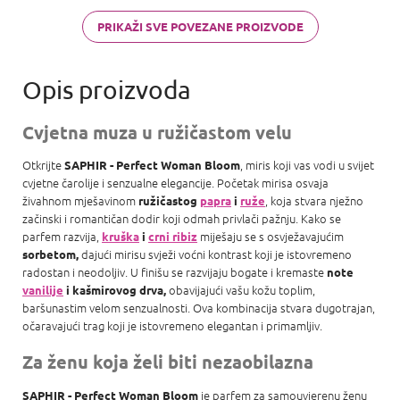
Sahara Noir a
Roja Parfums
PRIKAŽI SVE POVEZANE PROIZVODE
Amber Aoud
Cvjetna muza u ružičastom velu
Otkrijte
, miris koji vas vodi u svijet
SAPHIR - Perfect Woman Bloom
cvjetne čarolije i senzualne elegancije. Početak mirisa osvaja
živahnom mješavinom
, koja stvara nježno
ružičastog
papra
i
ruže
začinski i romantičan dodir koji odmah privlači pažnju. Kako se
parfem razvija,
miješaju se s osvježavajućim
kruška
i
crni ribiz
dajući mirisu svježi voćni kontrast koji je istovremeno
sorbetom,
radostan i neodoljiv. U finišu se razvijaju bogate i kremaste
note
obavijajući vašu kožu toplim,
vanilije
i kašmirovog
drva,
baršunastim velom senzualnosti. Ova kombinacija stvara dugotrajan,
očaravajući trag koji je istovremeno elegantan i primamljiv.
Za ženu koja želi biti nezaobilazna
je parfem za samouvjerenu ženu
SAPHIR - Perfect Woman Bloom