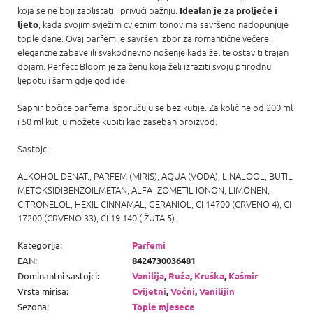
koja se ne boji zablistati i privući pažnju.
Idealan je za proljeće i
, kada svojim svježim cvjetnim tonovima savršeno nadopunjuje
ljeto
tople dane. Ovaj parfem je savršen izbor za romantične večere,
elegantne zabave ili svakodnevno nošenje kada želite ostaviti trajan
dojam. Perfect Bloom je za ženu koja želi izraziti svoju prirodnu
ljepotu i šarm gdje god ide.
Saphir bočice parfema isporučuju se bez kutije. Za količine od 200 ml
i 50 ml kutiju možete kupiti kao zaseban proizvod.
Sastojci:
ALKOHOL DENAT., PARFEM (MIRIS), AQUA (VODA), LINALOOL, BUTIL
METOKSIDIBENZOILMETAN, ALFA-IZOMETIL IONON, LIMONEN,
CITRONELOL, HEXIL CINNAMAL, GERANIOL, CI 14700 (CRVENO 4), CI
17200 (CRVENO 33), CI 19 140 ( ŽUTA 5).
Kategorija
:
Parfemi
EAN
:
8424730036481
Dominantni sastojci
:
Vanilija
,
Ruža
,
Kruška
,
Kašmir
Vrsta mirisa
:
Cvijetni
,
Voćni
,
Vanilijin
Sezona
:
Tople mjesece