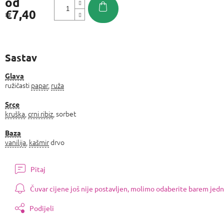
od
€7,40
Izmjeri
cijenu:
Sastav
Glava
ružičasti
papar
,
ruža
Srce
kruška
,
crni ribiz
, sorbet
Baza
vanilija
,
kašmir
drvo
Pitaj
Čuvar cijene još nije postavljen, molimo odaberite barem jedn
Podijeli