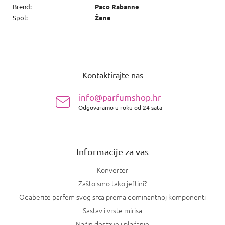
Brend
:
Paco Rabanne
Spol
:
Žene
P
o
Kontaktirajte nas
d
n
info@parfumshop.hr
o
Odgovaramo u roku od 24 sata
ž
j
e
Informacije za vas
Konverter
Zašto smo tako jeftini?
Odaberite parfem svog srca prema dominantnoj komponenti
Sastav i vrste mirisa
Način dostave i plaćanje