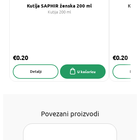
Kutija SAPHIR ženska 200 ml
Kutij
Kutija 200 ml
€0.20
€0.20
Detalji
Detalj
U košaricu
Povezani proizvodi