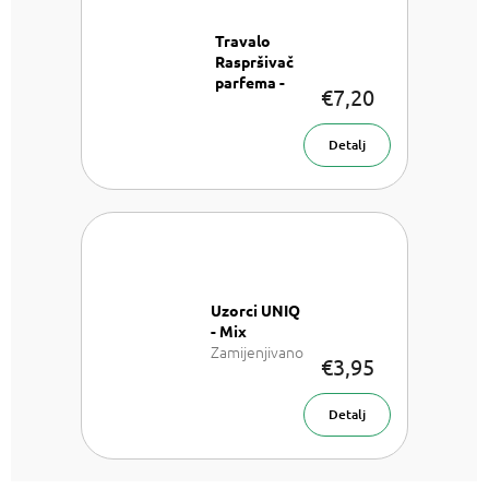
Travalo
Raspršivač
parfema -
€7,20
Pod Pink
Raspršivač
parfema 5
Detalj
ml
Uzorci UNIQ
- Mix
Zamijenjivano
€3,95
sa: LV Les
Sables Roses,
LV California
Detalj
Dream, LV On
the beach, TF
Rose Prick, TF