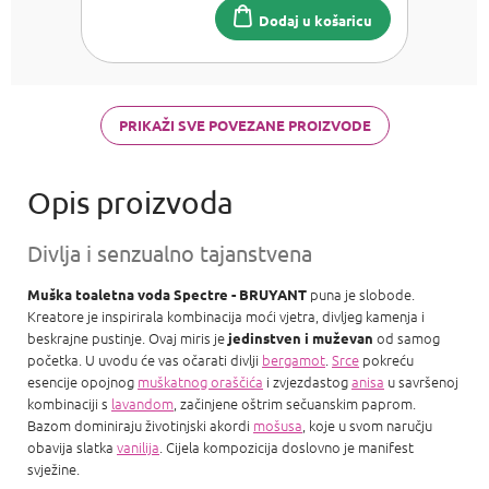
Dodaj u košaricu
PRIKAŽI SVE POVEZANE PROIZVODE
Divlja i senzualno tajanstvena
puna je slobode.
Muška toaletna voda Spectre - BRUYANT
Kreatore je inspirirala kombinacija moći vjetra, divljeg kamenja i
beskrajne pustinje. Ovaj miris je
od samog
jedinstven i muževan
početka. U uvodu će vas očarati divlji
bergamot
.
Srce
pokreću
esencije opojnog
muškatnog oraščića
i zvjezdastog
anisa
u savršenoj
kombinaciji s
lavandom
, začinjene oštrim sečuanskim paprom.
Bazom dominiraju životinjski akordi
mošusa
, koje u svom naručju
obavija slatka
vanilija
. Cijela kompozicija doslovno je manifest
svježine.