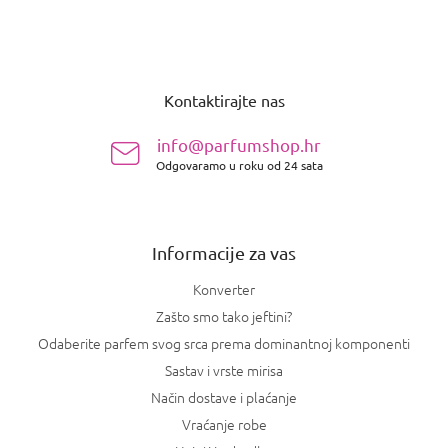
P
o
Kontaktirajte nas
d
n
info@parfumshop.hr
o
Odgovaramo u roku od 24 sata
ž
j
e
Informacije za vas
Konverter
Zašto smo tako jeftini?
Odaberite parfem svog srca prema dominantnoj komponenti
Sastav i vrste mirisa
Način dostave i plaćanje
Vraćanje robe