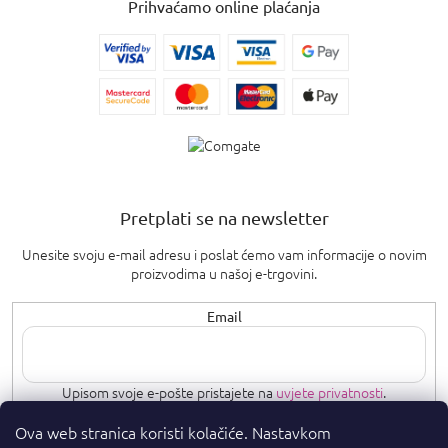
Prihvaćamo online plaćanja
Pretplati se na newsletter
Unesite svoju e-mail adresu i poslat ćemo vam informacije o novim
proizvodima u našoj e-trgovini.
Email
Upisom svoje e-pošte pristajete na
uvjete privatnosti
.
Ova web stranica koristi kolačiće. Nastavkom
PRETPLATI SE