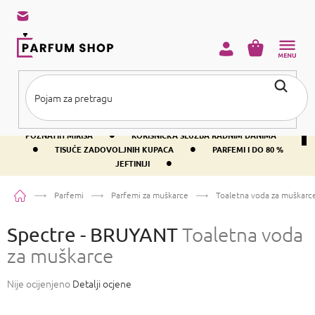
Preskoči
na
sadržaj
KOŠARICA
•
BESPLATNA DOSTAVA IZNAD PRIBLIŽNO 37 €
400+ SVJETSKI
•
POZNATIH MIRISA
KORISNIČKA SLUŽBA RADNIM DANIMA
•
•
TISUĆE ZADOVOLJNIH KUPACA
PARFEMI I DO 80 %
•
JEFTINIJI
Početna
Parfemi
Parfemi za muškarce
Toaletna voda za muškarc
Spectre - BRUYANT
Toaletna voda
za muškarce
Prosječna
Nije ocijenjeno
Detalji ocjene
ocjena
proizvoda