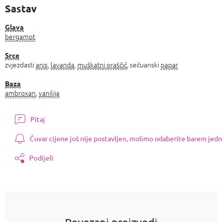
Sastav
Glava
bergamot
Srce
zvjezdasti
anis
,
lavanda
,
muškatni oraščić
, sečuanski
papar
Baza
ambroxan
,
vanilija
Pitaj
Čuvar cijene još nije postavljen, molimo odaberite barem jedn
Podijeli
Povezani proizvodi