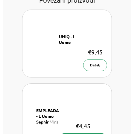
UNIQ - L
Uomo
€9,45
Detalj
EMPLEADA
- L Uomo
Miris
Saphir
€4,45
za auto