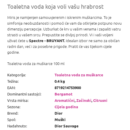
Toaletna voda koja voli vašu hrabrost
Miris je namijenjen samouvjerenim i iskrenim muškarcima. To je
simfonija neobuzdanosti i pomoći će vam da otkrijete potpuno novu
dimenziju percepcije. Uzburkat će krv u vašim venama i zapaliti vatru
strasti u vašem srcu. Prepustite se divljoj prirodi. Vi i vaši voljeni
uživat ćete u
Idealan izbor ne samo za običan
Spectre - BRUYANT.
radni dan, već i za posebne prigode. Pratit će vas tijekom cijele
godine.
Toaletna voda za muškarce 100 ml
Kategorija
:
Toaletna voda za muškarce
Težina
:
0.4 kg
EAN
:
8719214753900
Dominantni sastojci
:
Bergamot
Vrsta mirisa
:
Aromatični
,
Začinski
,
Citrusni
Sezona
:
Cijela godina
Brend
:
Dior
Spol
:
Muški
Nadahnuto
:
Dior Sauvage