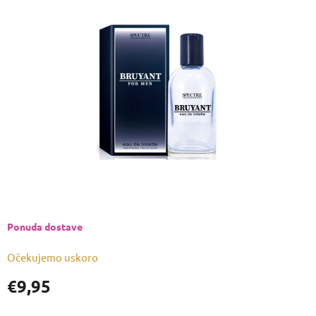
je
0,0
od
5
zvjezdica.
Ponuda dostave
Očekujemo uskoro
€9,95
Izmjeri
cijenu: